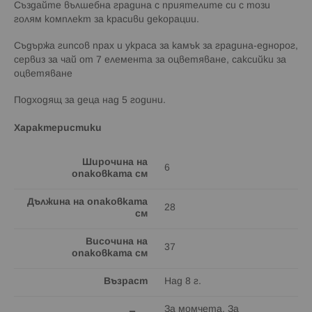
Създайте вълшебна градина с приятелите си с този
голям комплект за красиви декорации.
Съдържа гипсов прах и украса за камък за градина-еднорог,
сервиз за чай от 7 елемента за оцветяване, саксийки за
оцветяване
Подходящ за деца над 5 години.
Характеристики
Широчина на
6
опаковката см
Дължина на опаковката
28
см
Височина на
37
опаковката см
Възраст
Над 8 г.
За момчета, За