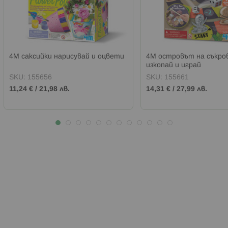
4М саксийки нарисувай и оцвети
4М островът на съкр
изкопай и играй
SKU:
155656
SKU:
155661
11,24 €
/
21,98 лв.
14,31 €
/
27,99 лв.