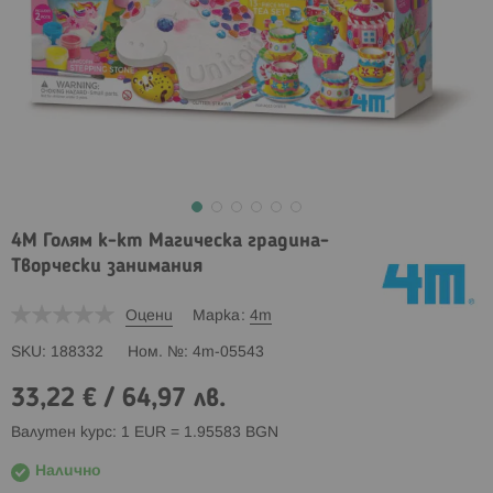
4M Голям к-кт Магическа градина-
Творчески занимания
Оцени
Марка
4m
SKU
188332
Ном. №
4m-05543
33,22 €
/
64,97 лв.
Валутен курс: 1 EUR = 1.95583 BGN
Налично