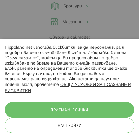
Брошури
Магазини
Свързани сайтове:
Hippoland.net използва бисквитки, за да персонализира и
Hippoland.ro
подобри Вашето изживяване в сайта. Избирайки бутона
“Съгласявам се”, можем да Ви предоставим по-добро
изживяване по време на Вашето онлайн пазаруване.
Последвайте ни:
Блокирането на определени типове бисквитки ще окаже
влияние върху начина, по който Ви доставяме
персонализирано съдържание. Ако искате да научите
повече, моля, прочетете
ОБЩИ УСЛОВИЯ ЗА ПОЛЗВАНЕ И
БИСКВИТКИ
.
Начини на плащане:
ПРИЕМАМ ВСИЧКИ
НАСТРОЙКИ
© 2026 Hippoland.net. Всички права запазени
Общи условия
Πолитика за поверителност
Карта на сайта