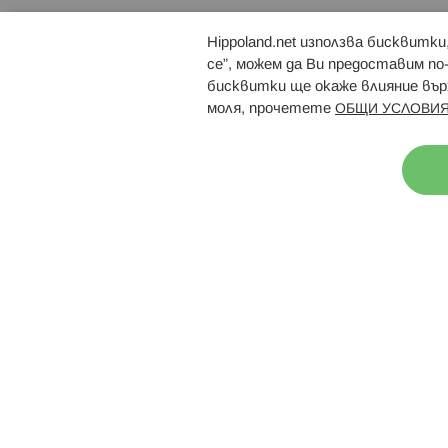
Hippoland.net използва бисквитк
Брошури
Магазини
се”, можем да Ви предоставим по
бисквитки ще окаже влияние върх
моля, прочетете
ОБЩИ УСЛОВИЯ
Н
© 2026 Hippoland.net