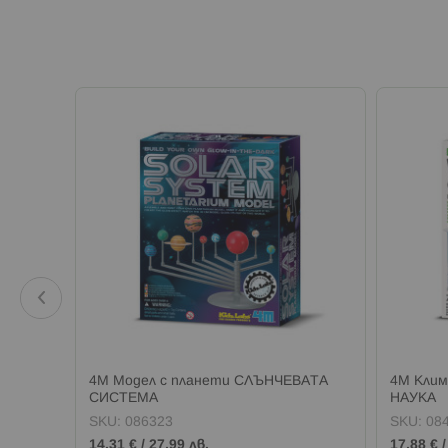
ожектор
4M Модел с планети СЛЪНЧЕВАТА
4M Кли
СИСТЕМА
НАУКА
SKU:
086323
SKU:
08
14,31 €
/
27,99 лв.
17,88 €