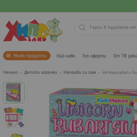
Меню продукти
Най-ново
Топ оферти
От ТВ рек
Начало
Детски играчки
Направи си сам
4M Нарисувай и Оц
Преминете
към
края
на
галерията
на
изображенията