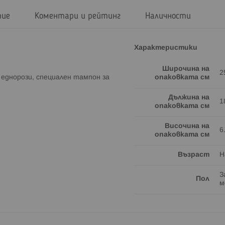
тие
Коментари и рейтинг
Наличности
Характеристики
Широчина на
2
 еднорози, специален тампон за
опаковката см
Дължина на
1
опаковката см
Височина на
6
опаковката см
Възраст
Н
З
Пол
м