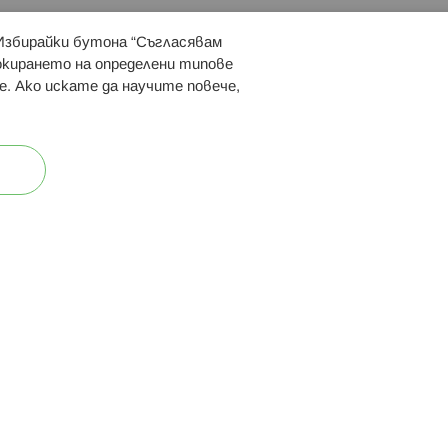
 Избирайки бутона “Съгласявам
 ни:
локирането на определени типове
е. Ако искате да научите повече,
ост
Карта на сайта