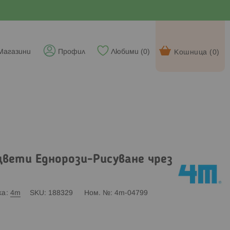
Магазини
Профил
Любими (
0
)
Кошница (
0
)
цвети Еднорози-Рисуване чрез
ка
4m
SKU
188329
Ном. №
4m-04799