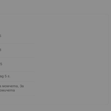
5
8
.5
ад 5 г.
а момчета, За
омичета