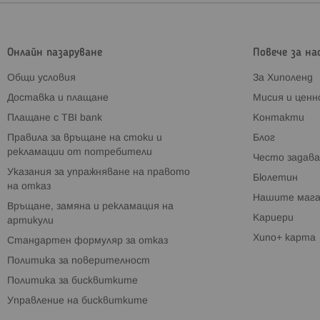
Онлайн пазаруване
Повече за на
Общи условия
За Хиполенд
Доставка и плащане
Мисия и цен
Плащане с TBI bank
Контакти
Правила за връщане на стоки и
Блог
рекламации от потребители
Често задава
Указания за упражняване на правото
Бюлетин
на отказ
Нашите мага
Връщане, замяна и рекламация на
Кариери
артикули
Хипо+ карта
Стандартен формуляр за отказ
Политика за поверителност
Политика за бисквитките
Управление на бисквитките