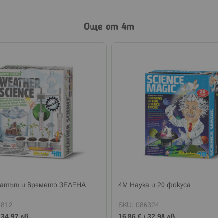
Още от 4m
матът и времето ЗЕЛЕНА
4M Наука и 20 фокуса
4812
SKU:
086324
/
34,97 лв.
16,86 €
/
32,98 лв.