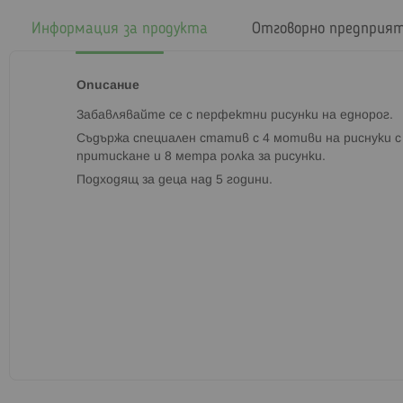
началото
на
Информация за продукта
Отговорно предприя
галерия
със
снимки
Описание
Забавлявайте се с перфектни рисунки на еднорог.
Съдържа специален статив с 4 мотиви на риснуки с
притискане и 8 метра ролка за рисунки.
Подходящ за деца над 5 години.