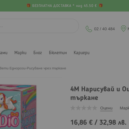
БЕЗПЛАТНА ДОСТАВКА * над 45.50 €
02 / 40 484
лами
Марки
Блог
Бюлетин
Кариери
вети Еднорози-Рисуване чрез търкане
4M Нарисувай и О
търкане
Оцени
Мар
16,86 €
/
32,98 лв.