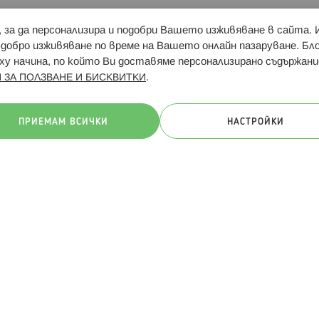
и, за да персонализира и подобри Вашето изживяване в сайта.
Свързани сайтове:
Hippoland.ro
Последвайте
-добро изживяване по време на Вашето онлайн пазаруване. Б
у начина, по който Ви доставяме персонализирано съдържани
.
 ЗА ПОЛЗВАНЕ И БИСКВИТКИ
ачини на плащане:
ПРИЕМАМ ВСИЧКИ
НАСТРОЙКИ
. Всички права запазени
Общи условия
Πолитика за поверителн
Онлайн магазин от