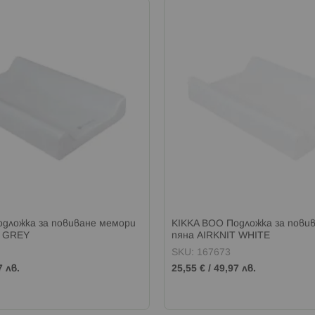
одложка за повиване мемори
KIKKA BOO Подложка за пови
T GREY
пяна AIRKNIT WHITE
SKU: 167673
7 лв.
25,55 €
/
49,97 лв.