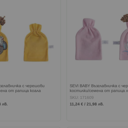
зглавничка с черешови
SEVI BABY Възглавничка с че
ена от рапица коала
костилки/семена от рапица 
SKU: 171609
8 лв.
11,24 €
/
21,98 лв.