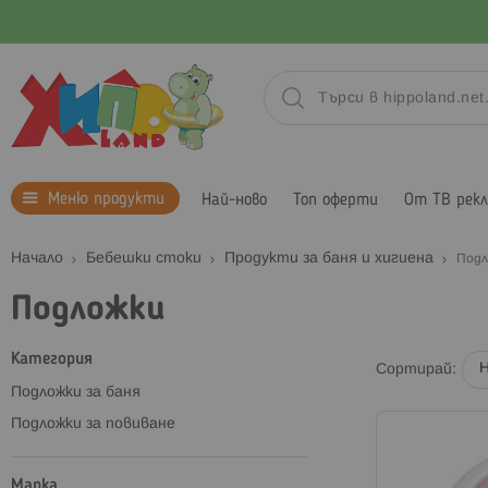
Меню продукти
Най-ново
Топ оферти
От ТВ рек
Начало
Бебешки стоки
Продукти за баня и хигиена
Подл
Подложки
Категория
Сортирай
Подложки за баня
Подложки за повиване
Марка