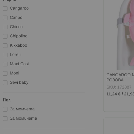
Cangaroo
Canpol
Chicco
Chipolino
Kikkaboo
Lorelli
Maxi-Cosi
Moni
CANGAROO Мр
РОЗОВА
Sevi baby
SKU: 172887
11,24 €
/
21,9
Пол
За момчета
За момичета