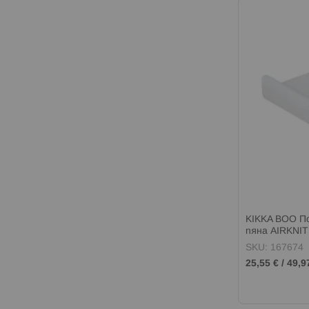
KIKKA BOO П
пяна AIRKNI
SKU: 167674
25,55 €
/
49,9