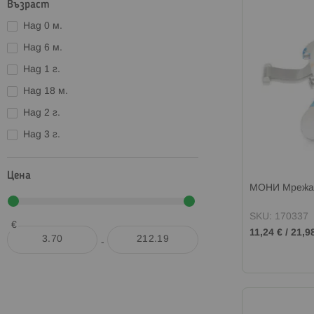
Възраст
Над 0 м.
Над 6 м.
Над 1 г.
Над 18 м.
Над 2 г.
Над 3 г.
Цена
МОНИ Мрежа 
SKU: 170337
€
11,24 €
/
21,9
-