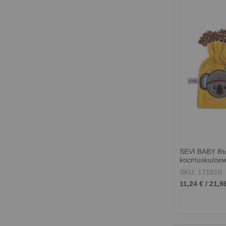
SEVI BABY Въ
костилки/сем
SKU: 171610
11,24 €
/
21,9