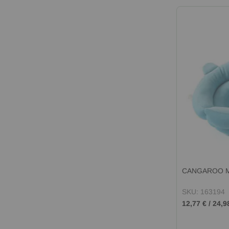
CANGAROO Ме
SKU: 163194
12,77 €
/
24,9