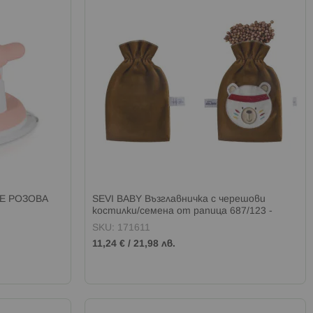
IE РОЗОВА
SEVI BABY Възглавничка с черешови
костилки/семена от рапица 687/123 -
мече
SKU: 171611
11,24 €
/
21,98 лв.