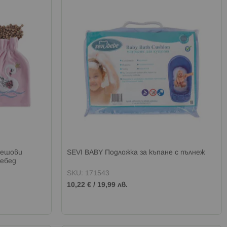
решови
SEVI BABY Подложка за къпане с пълнеж
лебед
SKU: 171543
10,22 €
/
19,99 лв.