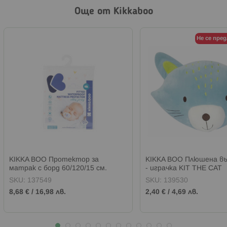
Още от Kikkaboo
Не се пре
KIKKA BOO Протектор за
KIKKA BOO Плюшена въ
матрак с борд 60/120/15 см.
- играчка KIT THE CAT
HEARTS
SKU:
137549
SKU:
139530
8,68 €
/
16,98 лв.
2,40 €
/
4,69 лв.