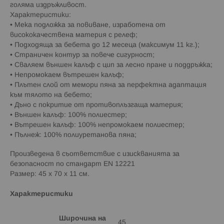
голяма издръжливост.
Характеристики:
• Мека подложка за повиване, изработена от
висококачествена материя с релеф;
• Подходяща за бебета до 12 месеца (максимум 11 кг.);
• Страничен контур за повече сигурност;
• Сваляем външен калъф с цип за лесно пране и поддръжка;
• Непромокаем вътрешен калъф;
• Плътен слой от мемори пяна за перфектна адаптация
към тялото на бебето;
• Дъно с покритие от противоплъзгаща материя;
• Външен калъф: 100% полиестер;
• Вътрешен калъф: 100% непромокаем полиестер;
• Пълнеж: 100% полиуретанова пяна;
Произведена в съответствие с изискванията за
безопасност по стандарт EN 12221
Размер: 45 x 70 x 11 см.
Характеристики
Широчина на
45