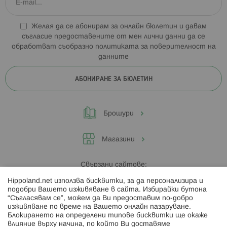
Желая да се абонирам за онлайн бюлетин и давам
съгласие предоставените от мен лични данни да се
обработват съобразно
политиката за поверителност на
данните
АБОНИРАНЕ ЗА БЮЛЕТИН
Брошури
Магазини
Свързани сайтове:
Hippoland.net използва бисквитки, за да персонализира и
Hippoland.ro
подобри Вашето изживяване в сайта. Избирайки бутона
“Съгласявам се”, можем да Ви предоставим по-добро
изживяване по време на Вашето онлайн пазаруване.
Последвайте ни:
Блокирането на определени типове бисквитки ще окаже
влияние върху начина, по който Ви доставяме