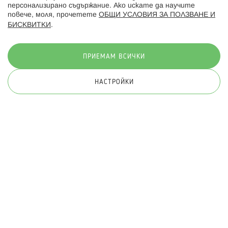
персонализирано съдържание. Ако искате да научите
повече, моля, прочетете
ОБЩИ УСЛОВИЯ ЗА ПОЛЗВАНЕ И
БИСКВИТКИ
.
Начини на плащане:
ПРИЕМАМ ВСИЧКИ
НАСТРОЙКИ
© 2026 Hippoland.net. Всички права запазени
Общи условия
Πолитика за поверителност
Карта на сайта
Онлайн магазин от