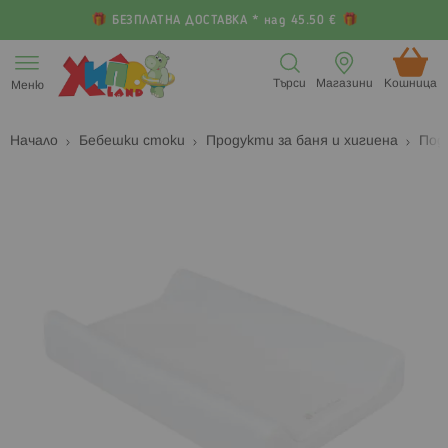
БЕЗПЛАТНА ДОСТАВКА * над 45.50 €
Прескачане
към
Търси
Магазини
Кошница (
Меню
съдържанието
Начало
Бебешки стоки
Продукти за баня и хигиена
Под
Преминете
П
към
к
края
н
на
н
галерията
г
на
с
изображенията
с