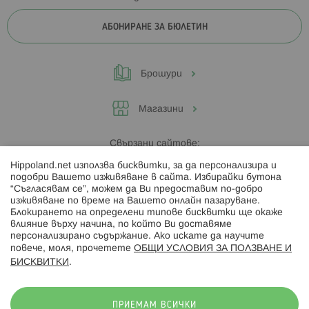
АБОНИРАНЕ ЗА БЮЛЕТИН
Брошури
Магазини
Свързани сайтове:
Hippoland.net използва бисквитки, за да персонализира и
Hippoland.ro
подобри Вашето изживяване в сайта. Избирайки бутона
“Съгласявам се”, можем да Ви предоставим по-добро
изживяване по време на Вашето онлайн пазаруване.
Последвайте ни:
Блокирането на определени типове бисквитки ще окаже
влияние върху начина, по който Ви доставяме
персонализирано съдържание. Ако искате да научите
повече, моля, прочетете
ОБЩИ УСЛОВИЯ ЗА ПОЛЗВАНЕ И
БИСКВИТКИ
.
Начини на плащане:
ПРИЕМАМ ВСИЧКИ