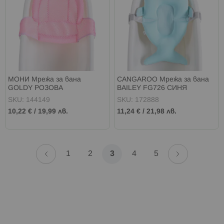
МОНИ Мрежа за вана
CANGAROO Мрежа за вана
GOLDY РОЗОВА
BAILEY FG726 СИНЯ
SKU: 144149
SKU: 172888
10,22 €
/
19,99 лв.
11,24 €
/
21,98 лв.
Страница
Страница
Назад
Страница
Напред
Страница
Страница
В
Страница
Страница
1
2
3
4
5
момента
четете
страница