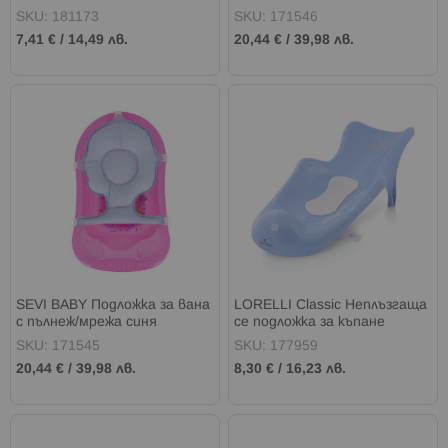
см WILD AND FREE BEAR
SKU: 181173
SKU: 171546
7,41 €
/
14,49 лв.
20,44 €
/
39,98 лв.
SEVI BABY Подложка за вана
LORELLI Classic Неплъзгаща
с пълнеж/мрежа синя
се подложка за къпане
LITTLE STARS BLUE
SKU: 171545
SKU: 177959
20,44 €
/
39,98 лв.
8,30 €
/
16,23 лв.