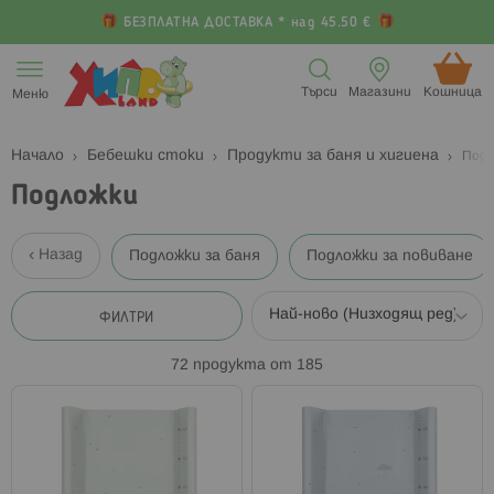
БЕЗПЛАТНА ДОСТАВКА * над 45.50 €
Прескачане
към
Търси
Магазини
Кошница (
Меню
съдържанието
Начало
Бебешки стоки
Продукти за баня и хигиена
Подл
Подложки
Назад
Подложки за баня
Подложки за повиване
ФИЛТРИ
72
продукта от
185