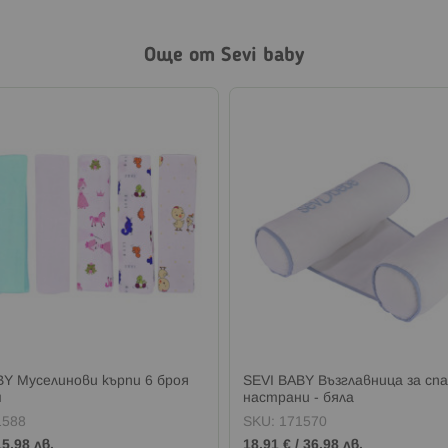
Още от Sevi baby
BY Муселинови кърпи 6 броя
SEVI BABY Възглавница за сп
м
настрани - бяла
1588
SKU:
171570
15,98 лв.
18,91 €
/
36,98 лв.