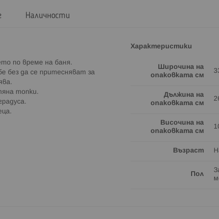
г
Наличности
Характеристики
то по време на баня.
Широчина на
3
е без да се притесняват за
опаковката см
ява.
пяна топки.
Дължина на
2
градуса.
опаковката см
еца.
Височина на
1
опаковката см
Възраст
Н
З
Пол
м