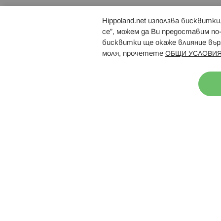
Hippoland.net използва бисквитк
Брошури
Магазини
се”, можем да Ви предоставим по
бисквитки ще окаже влияние върх
моля, прочетете
ОБЩИ УСЛОВИЯ
Н
© 2026 Hippoland.net