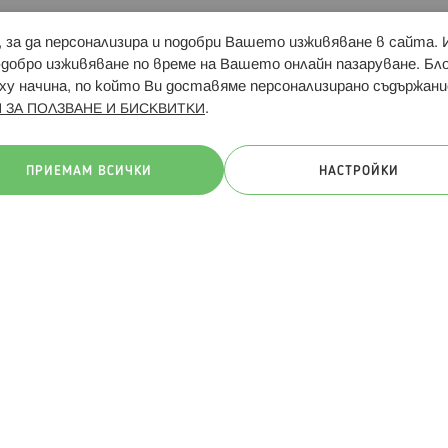
и, за да персонализира и подобри Вашето изживяване в сайта.
Свързани сайтове:
Hippoland.ro
Последвайте
-добро изживяване по време на Вашето онлайн пазаруване. Б
у начина, по който Ви доставяме персонализирано съдържани
.
 ЗА ПОЛЗВАНЕ И БИСКВИТКИ
ачини на плащане:
ПРИЕМАМ ВСИЧКИ
НАСТРОЙКИ
. Всички права запазени
Общи условия
Πолитика за поверителн
Онлайн магазин от