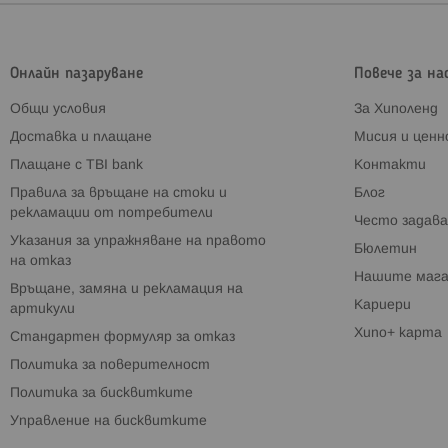
Онлайн пазаруване
Повече за на
Общи условия
За Хиполенд
Доставка и плащане
Мисия и цен
Плащане с TBI bank
Контакти
Правила за връщане на стоки и
Блог
рекламации от потребители
Често задава
Указания за упражняване на правото
Бюлетин
на отказ
Нашите мага
Връщане, замяна и рекламация на
Кариери
артикули
Хипо+ карта
Стандартен формуляр за отказ
Политика за поверителност
Политика за бисквитките
Управление на бисквитките