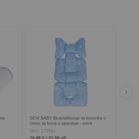
ане
SEVI BABY Възглавница за количка и
BabyHo
стол за кола и хранене - синя
играчк
SKU:
171561
SKU:
1
16,86 €
/
32,98 лв.
13,28 €