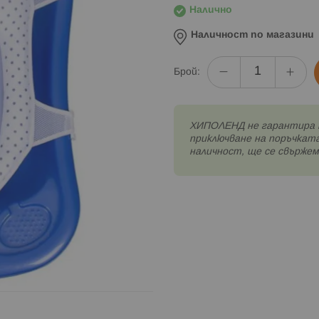
Налично
Наличност по магазини
Брой:
XИПОЛЕНД не гарантира 
приключване на поръчката
наличност, ще се свържем 