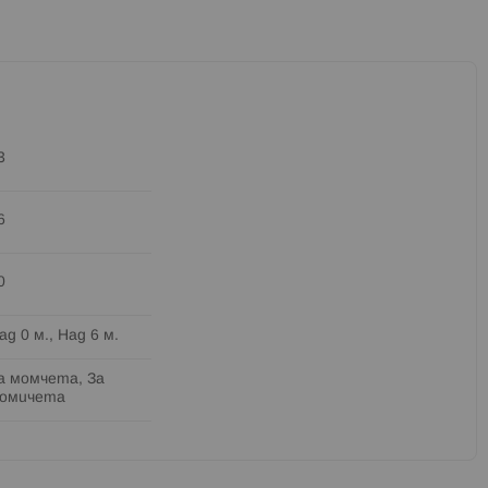
3
6
0
ад 0 м., Над 6 м.
а момчета, За
омичета