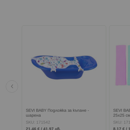
SEVI BABY Подложка за къпане -
SEVI BA
шарена
25х25 с
SKU:
171542
SKU:
17
21,46 €
/
41,97 лв.
8,17 €
/