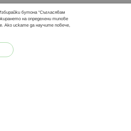
 Избирайки бутона “Съгласявам
 ни:
локирането на определени типове
е. Ако искате да научите повече,
ост
Карта на сайта