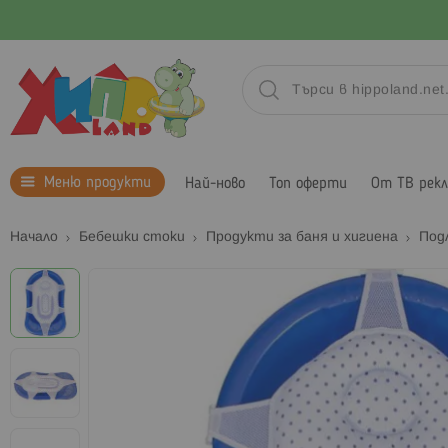
Меню продукти
Най-ново
Топ оферти
От ТВ рек
Начало
Бебешки стоки
Продукти за баня и хигиена
Под
Преминете
към
края
на
галерията
на
изображенията