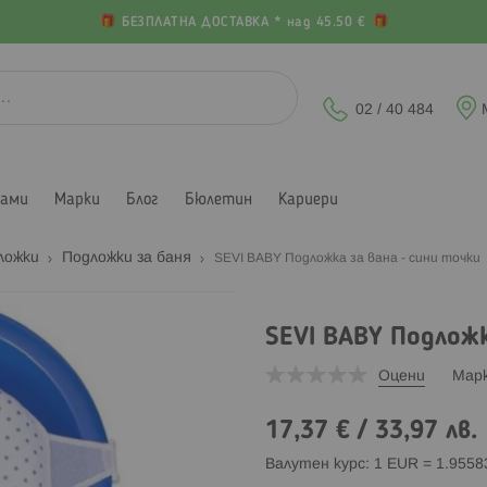
БЕЗПЛАТНА ДОСТАВКА * над 45.50 €
02 / 40 484
лами
Марки
Блог
Бюлетин
Кариери
ложки
Подложки за баня
SEVI BABY Подложка за вана - сини точки
SEVI BABY Подложк
Оцени
Мар
17,37 €
/
33,97 лв.
Валутен курс: 1 EUR = 1.955