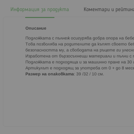
началото
на
Информация за продукта
Коментари и рейтин
галерия
със
снимки
Описание
Подложката с пълнеж осигурява добра опора на бебе
Това позволява на родителите да къпят своето беб
безопасността му, а свободата на ръцете ги улесн
Изработена от бързосъхнещи материали и пълни с 
Подложката е подходяща и за машинно пране на 30 
Артикулът е подходящ за употреба от 0 + до 8 мес
Размер на опаковката
: 39 /32 / 10 см.