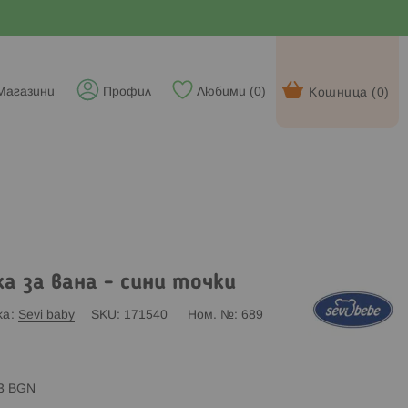
Магазини
Профил
Любими (
0
)
Кошница (
0
)
а за вана - сини точки
ка
Sevi baby
SKU
171540
Ном. №
689
83 BGN