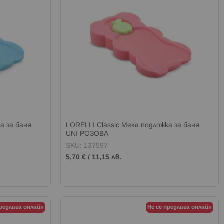
а за баня
LORELLI Classic Мека подложка за баня
UNI РОЗОВА
SKU: 137597
5,70 €
/
11,15 лв.
предлага онлайн
Не се предлага онлайн