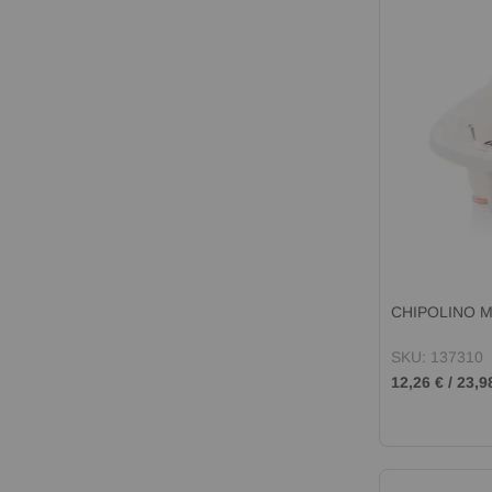
CHIPOLINO М
SKU: 137310
12,26 €
/
23,9