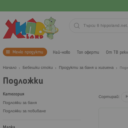
Меню продукти
Най-ново
Топ оферти
От ТВ рек
Начало
Бебешки стоки
Продукти за баня и хигиена
Подл
Подложки
Категория
Сортирай
Подложки за баня
Подложки за повиване
Марка