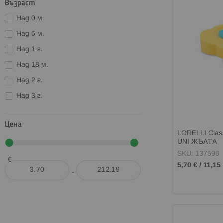
Възраст
Над 0 м.
Над 6 м.
Над 1 г.
Над 18 м.
Над 2 г.
Над 3 г.
Цена
LORELLI Clas
UNI ЖЪЛТА
SKU: 137596
€
5,70 €
/
11,15 
-