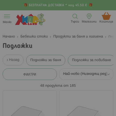
БЕЗПЛАТНА ДОСТАВКА * над 45.50 €
Прескачане
към
Търси
Магазини
Кошница (
Меню
съдържанието
Начало
Бебешки стоки
Продукти за баня и хигиена
Подл
Подложки
Назад
Подложки за баня
Подложки за повиване
ФИЛТРИ
48
продукта от
185