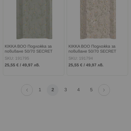
KIKKA BOO Подложка за
KIKKA BOO Подложка за
повиване 50/70 SECRET
повиване 50/70 SECRET
GARDEN GREEN
GARDEN BEIGE
SKU: 191795
SKU: 191794
25,55 €
/
49,97 лв.
25,55 €
/
49,97 лв.
Страница
Страница
Назад
Страница
Напред
Страница
В
Страница
Страница
Страница
1
2
3
4
5
момента
четете
страница