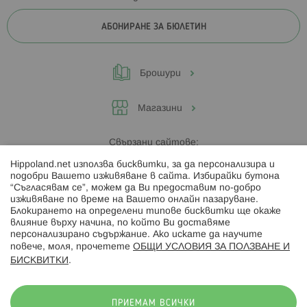
АБОНИРАНЕ ЗА БЮЛЕТИН
Брошури
Магазини
Свързани сайтове:
Hippoland.net използва бисквитки, за да персонализира и
Hippoland.ro
подобри Вашето изживяване в сайта. Избирайки бутона
“Съгласявам се”, можем да Ви предоставим по-добро
изживяване по време на Вашето онлайн пазаруване.
Последвайте ни:
Блокирането на определени типове бисквитки ще окаже
влияние върху начина, по който Ви доставяме
персонализирано съдържание. Ако искате да научите
повече, моля, прочетете
ОБЩИ УСЛОВИЯ ЗА ПОЛЗВАНЕ И
БИСКВИТКИ
.
Начини на плащане:
ПРИЕМАМ ВСИЧКИ