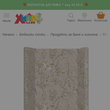
БЕЗПЛАТНА ДОСТАВКА * над 45.50 €
Прескачане
към
Търси
Магазини
Кошница (
Меню
съдържанието
Начало
Бебешки стоки
Продукти за баня и хигиена
Под
Преминете
П
към
к
края
н
на
н
галерията
г
на
с
изображенията
с