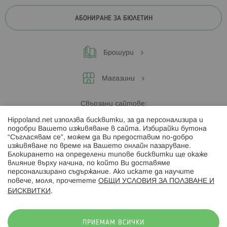
АБОНИРАНЕ ЗА БЮЛЕТИН
Брошури
Магазини
Свързани сайтове:
Hippoland.net използва бисквитки, за да персонализира и
Hippoland.ro
подобри Вашето изживяване в сайта. Избирайки бутона
“Съгласявам се”, можем да Ви предоставим по-добро
изживяване по време на Вашето онлайн пазаруване.
Последвайте ни:
Блокирането на определени типове бисквитки ще окаже
влияние върху начина, по който Ви доставяме
персонализирано съдържание. Ако искате да научите
повече, моля, прочетете
ОБЩИ УСЛОВИЯ ЗА ПОЛЗВАНЕ И
БИСКВИТКИ
.
Начини на плащане:
ПРИЕМАМ ВСИЧКИ