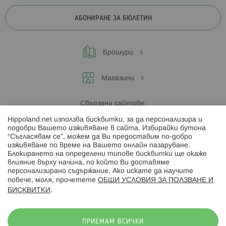
АБОНИРАНЕ ЗА БЮЛЕТИН
Брошури
Магазини
Свързани сайтове:
Hippoland.net използва бисквитки, за да персонализира и
Hippoland.ro
подобри Вашето изживяване в сайта. Избирайки бутона
“Съгласявам се”, можем да Ви предоставим по-добро
изживяване по време на Вашето онлайн пазаруване.
Последвайте ни:
Блокирането на определени типове бисквитки ще окаже
влияние върху начина, по който Ви доставяме
персонализирано съдържание. Ако искате да научите
повече, моля, прочетете
ОБЩИ УСЛОВИЯ ЗА ПОЛЗВАНЕ И
БИСКВИТКИ
.
Начини на плащане:
ПРИЕМАМ ВСИЧКИ