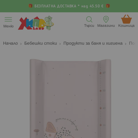
БЕЗПЛАТНА ДОСТАВКА * над 45.50 €
Прескачане
към
Търси
Магазини
Кошница (
Меню
съдържанието
Начало
Бебешки стоки
Продукти за баня и хигиена
Под
Преминете
П
към
к
края
н
на
н
галерията
г
на
с
изображенията
с