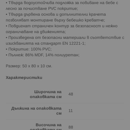
• Твърда водоустойчива подложка за повиване на бебе с
лесно за почистване PVC покритие;
• Твърда дървена основа и допълнителни крачета
позволяват монтиране върху бебешко креватче;
• Повдигнат страничен контур за безопасност и нежно
ограничаване на движенията;
• Произведена от безопасни материали в съответствие с
изискванията на стандарт EN 12221-1;
• Покритие: 100% PVC;
• Пълнеж: 86% MDF, 14% полиуретан;
Размер: 50 x 80 x 10 см.
Характеристики
Широчина на
48
опаковката см
Дължина на опаковката
11
см
Височина на
88