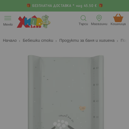
БЕЗПЛАТНА ДОСТАВКА * над 45.50 €
Прескачане
към
Търси
Магазини
Кошница (
Меню
съдържанието
Начало
Бебешки стоки
Продукти за баня и хигиена
Под
Преминете
П
към
к
края
н
на
н
галерията
г
на
с
изображенията
с