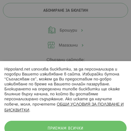
АБОНИРАНЕ ЗА БЮЛЕТИН
Брошури
Магазини
Свързани сайтове:
Hippoland.net използва бисквитки, за да персонализира и
Hippoland.ro
подобри Вашето изживяване в сайта. Избирайки бутона
“Съгласявам се”, можем да Ви предоставим по-добро
изживяване по време на Вашето онлайн пазаруване.
Последвайте ни:
Блокирането на определени типове бисквитки ще окаже
влияние върху начина, по който Ви доставяме
персонализирано съдържание. Ако искате да научите
повече, моля, прочетете
ОБЩИ УСЛОВИЯ ЗА ПОЛЗВАНЕ И
БИСКВИТКИ
.
Начини на плащане:
ПРИЕМАМ ВСИЧКИ