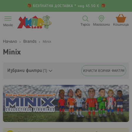
БЕЗПЛАТНА ДОСТАВКА * над 45.50 €
Прескачане
към
Търси
Магазини
Кошница (
Меню
съдържанието
Начало
Brands
Minix
Minix
Избрани филтри
ИЗЧИСТИ ВСИЧКИ ФИЛТРИ