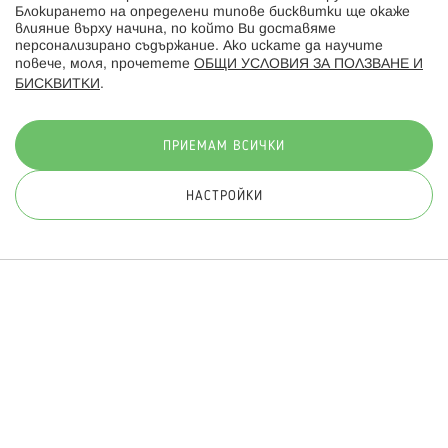
Блокирането на определени типове бисквитки ще окаже
влияние върху начина, по който Ви доставяме
персонализирано съдържание. Ако искате да научите
повече, моля, прочетете
ОБЩИ УСЛОВИЯ ЗА ПОЛЗВАНЕ И
БИСКВИТКИ
.
Начини на плащане:
ПРИЕМАМ ВСИЧКИ
НАСТРОЙКИ
© 2026 Hippoland.net. Всички права запазени
Общи условия
Πолитика за поверителност
Карта на сайта
Онлайн магазин от
ПРИЛОЖИ