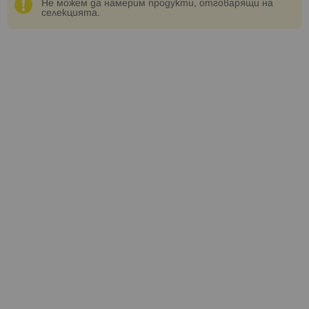
Не можем да намерим продукти, отговарящи на
селекцията.