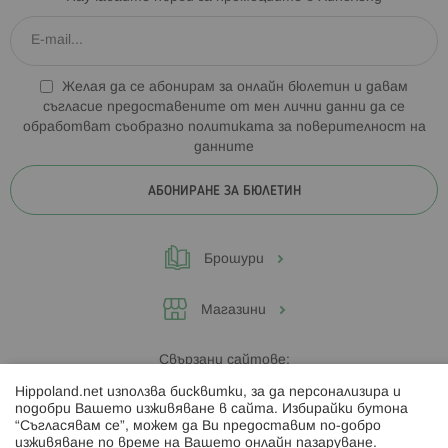
Желая да се абонирам за онлайн бюлетин и давам
съгласие предоставените от мен лични данни да се
обработват съобразно
политиката за поверителност на
данните
АБОНИРАНЕ ЗА БЮЛЕТИН
Брошури
Магазини
Свързани сайтове:
Hippoland.net използва бисквитки, за да персонализира и
Hippoland.ro
подобри Вашето изживяване в сайта. Избирайки бутона
“Съгласявам се”, можем да Ви предоставим по-добро
изживяване по време на Вашето онлайн пазаруване.
Последвайте ни: