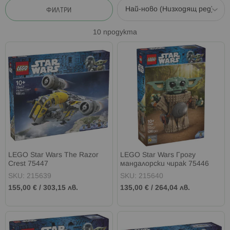
ФИЛТРИ
10
продукта
LEGO Star Wars The Razor
LEGO Star Wars Грогу
Crest 75447
мандалорски чирак 75446
SKU: 215639
SKU: 215640
155,00 €
/
303,15 лв.
135,00 €
/
264,04 лв.