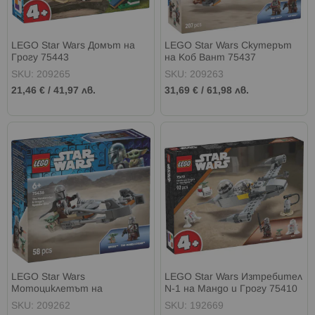
LEGO Star Wars Домът на
LEGO Star Wars Скутерът
Грогу 75443
на Коб Вант 75437
SKU: 209265
SKU: 209263
21,46 €
/
41,97 лв.
31,69 €
/
61,98 лв.
LEGO Star Wars
LEGO Star Wars Изтребител
Мотоциклетът на
N-1 на Мандо и Грогу 75410
мандалореца и Грогу 75436
SKU: 209262
SKU: 192669