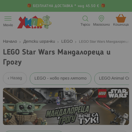
БЕЗПЛАТНА ДОСТАВКА * над 45.50 €
Прескачане
към
Търси
Магазини
Кошница (
Меню
съдържанието
Начало
Детски играчки
LEGO
LEGO Star Wars Мандалореца и
LEGO Star Wars Мандалореца и
Грогу
Назад
LEGO - ново през лятото
LEGO Animal Cro