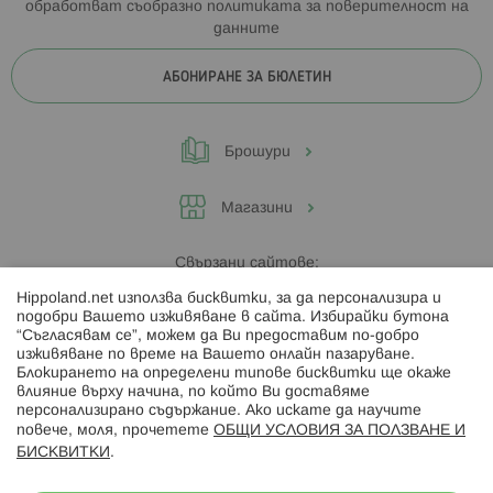
обработват съобразно
политиката за поверителност на
данните
АБОНИРАНЕ ЗА БЮЛЕТИН
Брошури
Магазини
Свързани сайтове:
Hippoland.net използва бисквитки, за да персонализира и
Hippoland.ro
подобри Вашето изживяване в сайта. Избирайки бутона
“Съгласявам се”, можем да Ви предоставим по-добро
изживяване по време на Вашето онлайн пазаруване.
Последвайте ни:
Блокирането на определени типове бисквитки ще окаже
влияние върху начина, по който Ви доставяме
персонализирано съдържание. Ако искате да научите
повече, моля, прочетете
ОБЩИ УСЛОВИЯ ЗА ПОЛЗВАНЕ И
БИСКВИТКИ
.
Начини на плащане: