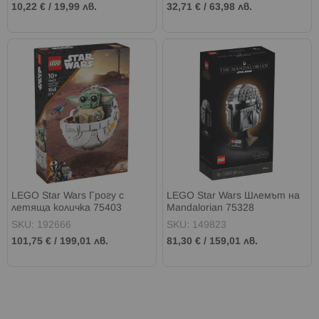
10,22 €
/
19,99 лв.
32,71 €
/
63,98 лв.
LEGO Star Wars Грогу с
LEGO Star Wars Шлемът на
летяща количка 75403
Mandalorian 75328
SKU: 192666
SKU: 149823
101,75 €
/
199,01 лв.
81,30 €
/
159,01 лв.