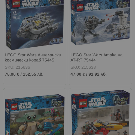
LEGO Star Wars Анцелански
LEGO Star Wars Атака на
космически кораб 75445
AT-RT 75444
SKU: 215636
SKU: 215638
78,00 €
/
152,55 лв.
47,00 €
/
91,92 лв.