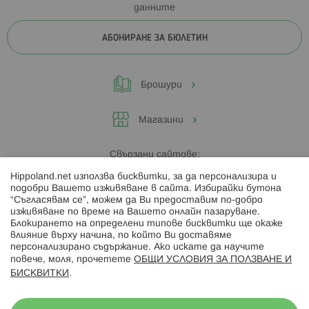
данните
АБОНИРАНЕ ЗА БЮЛЕТИН
Брошури
Магазини
Свързани сайтове:
Hippoland.net използва бисквитки, за да персонализира и
Hippoland.ro
подобри Вашето изживяване в сайта. Избирайки бутона
“Съгласявам се”, можем да Ви предоставим по-добро
изживяване по време на Вашето онлайн пазаруване.
Последвайте ни:
Блокирането на определени типове бисквитки ще окаже
влияние върху начина, по който Ви доставяме
персонализирано съдържание. Ако искате да научите
повече, моля, прочетете
ОБЩИ УСЛОВИЯ ЗА ПОЛЗВАНЕ И
БИСКВИТКИ
.
Начини на плащане: