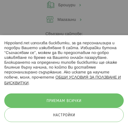
Брошури
Магазини
Свързани сайтове:
Hippoland.net използва бисквитки, за да персонализира и
Hippoland.ro
подобри Вашето изживяване в сайта. Избирайки бутона
“Съгласявам се”, можем да Ви предоставим по-добро
изживяване по време на Вашето онлайн пазаруване.
Последвайте ни:
Блокирането на определени типове бисквитки ще окаже
влияние върху начина, по който Ви доставяме
персонализирано съдържание. Ако искате да научите
повече, моля, прочетете
ОБЩИ УСЛОВИЯ ЗА ПОЛЗВАНЕ И
БИСКВИТКИ
.
Начини на плащане:
ПРИЕМАМ ВСИЧКИ
НАСТРОЙКИ
© 2026 Hippoland.net. Всички права запазени
Общи условия
Πолитика за поверителност
Карта на сайта