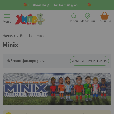
БЕЗПЛАТНА ДОСТАВКА * над 45.50 €
Прескачане
към
Търси
Магазини
Кошница (
Меню
съдържанието
Начало
Brands
Minix
Minix
Избрани филтри
ИЗЧИСТИ ВСИЧКИ ФИЛТРИ