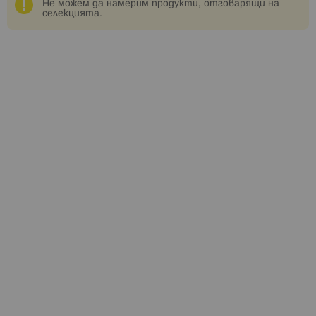
Не можем да намерим продукти, отговарящи на
селекцията.