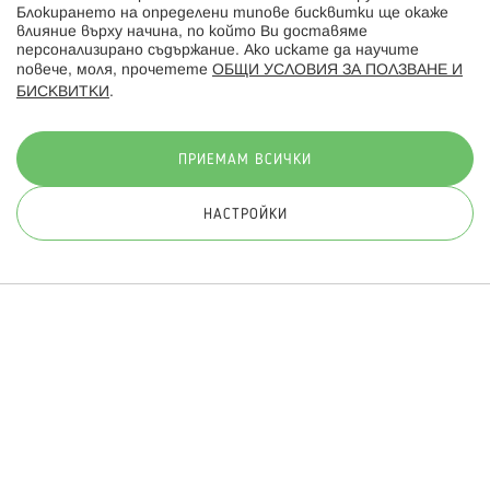
Блокирането на определени типове бисквитки ще окаже
влияние върху начина, по който Ви доставяме
персонализирано съдържание. Ако искате да научите
повече, моля, прочетете
ОБЩИ УСЛОВИЯ ЗА ПОЛЗВАНЕ И
БИСКВИТКИ
.
Начини на плащане:
ПРИЕМАМ ВСИЧКИ
НАСТРОЙКИ
© 2026 Hippoland.net. Всички права запазени
Общи условия
Πолитика за поверителност
Карта на сайта
Онлайн магазин от
ПРИЛОЖИ