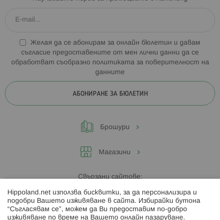
Желая да се абонирам за онлайн бюлетин и давам
съгласие предоставените от мен лични данни да се
обработват съобразно
политиката за поверителност на
данните
АБОНИРАНЕ ЗА БЮЛЕТИН
Брошури
Магазини
Свързани сайтове:
Hippoland.net използва бисквитки, за да персонализира и
Hippoland.ro
подобри Вашето изживяване в сайта. Избирайки бутона
“Съгласявам се”, можем да Ви предоставим по-добро
изживяване по време на Вашето онлайн пазаруване.
Последвайте ни: