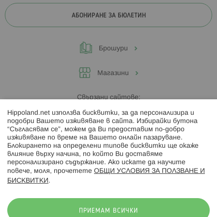
АБОНИРАНЕ ЗА БЮЛЕТИН
Брошури
Магазини
Свързани сайтове:
Hippoland.net използва бисквитки, за да персонализира и
Hippoland.ro
подобри Вашето изживяване в сайта. Избирайки бутона
“Съгласявам се”, можем да Ви предоставим по-добро
изживяване по време на Вашето онлайн пазаруване.
Последвайте ни:
Блокирането на определени типове бисквитки ще окаже
влияние върху начина, по който Ви доставяме
персонализирано съдържание. Ако искате да научите
повече, моля, прочетете
ОБЩИ УСЛОВИЯ ЗА ПОЛЗВАНЕ И
БИСКВИТКИ
.
Начини на плащане:
ПРИЕМАМ ВСИЧКИ