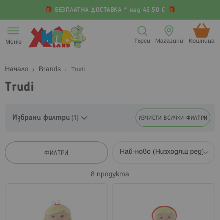
БЕЗПЛАТНА ДОСТАВКА * над 45.50 €
Прескачане
към
Търси
Магазини
Кошница (
Меню
съдържанието
Начало
Brands
Trudi
Trudi
Избрани филтри
ИЗЧИСТИ ВСИЧКИ ФИЛТРИ
ФИЛТРИ
8
продукта