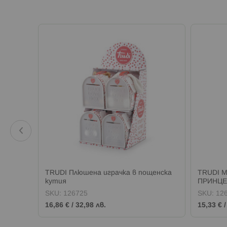
TRUDI Плюшена играчка в пощенска
TRUDI М
кутия
ПРИНЦЕ
SKU:
126725
SKU:
12
16,86 €
/
32,98 лв.
15,33 €