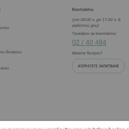
с
Контакти
(от 09:00 ч. до 17:00 ч. в
работни дни)
ности
Телефон за контакти:
02 / 40 484
ни въпроси
Имате въпрос?
ИЗПРАТЕТЕ ЗАПИТВАНЕ
зини