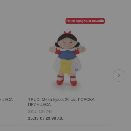
Не се предлага онлайн
ИНЦЕСА
TRUDI Мека кукла 26 см. ГОРСКА
TRUDI 
ПРИНЦЕСА
SKU:
126749
SKU:
1
15,33 €
/
29,98 лв.
15,33 €