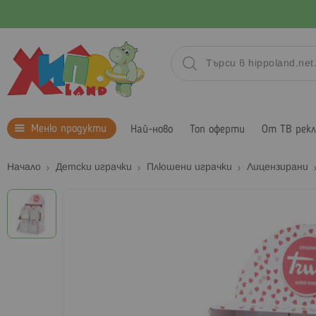
Меню продукти
Най-ново
Топ оферти
От ТВ рек
Начало
Детски играчки
Плюшени играчки
Лицензирани
Преминете
към
края
на
галерията
на
изображенията