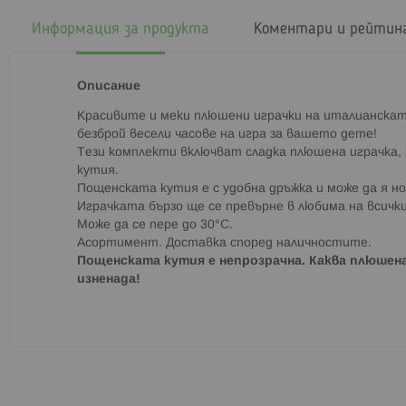
началото
на
Информация за продукта
Коментари и рейтин
галерия
със
снимки
Описание
Красивите и меки плюшени играчки на италианскат
безброй весели часове на игра за вашето дете!
Тези комплекти включват сладка плюшена играчка, 
кутия.
Пощенската кутия е с удобна дръжка и може да я но
Играчката бързо ще се превърне в любима на всички
Може да се пере до 30°С.
Асортимент. Доставка според наличностите.
Пощенската кутия е непрозрачна. Каква плюшена
изненада!