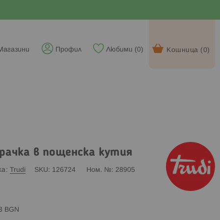
Магазини
Профил
Любими (
0
)
Кошница (
0
)
рачка в пощенска кутия
ка
Trudi
SKU
126724
Ном. №
28905
83 BGN