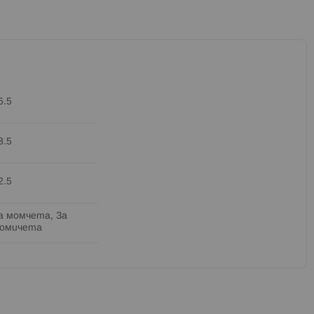
6.5
8.5
2.5
а момчета, За
омичета