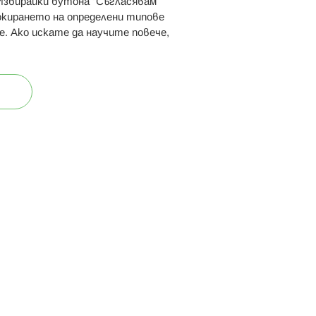
 Избирайки бутона “Съгласявам
 ни:
локирането на определени типове
е. Ако искате да научите повече,
ост
Карта на сайта