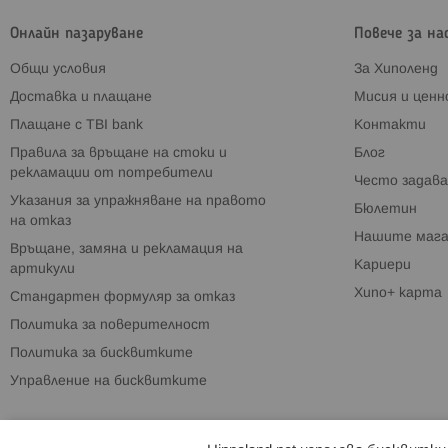
Онлайн пазаруване
Повече за на
Общи условия
За Хиполенд
Доставка и плащане
Мисия и цен
Плащане с TBI bank
Контакти
Правила за връщане на стоки и
Блог
рекламации от потребители
Често задава
Указания за упражняване на правото
Бюлетин
на отказ
Нашите мага
Връщане, замяна и рекламация на
Кариери
артикули
Хипо+ карта
Стандартен формуляр за отказ
Политика за поверителност
Политика за бисквитките
Управление на бисквитките