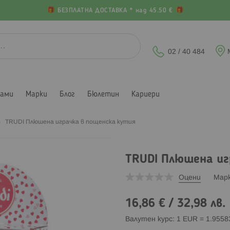
БЕЗПЛАТНА ДОСТАВКА * над 45.50 €
02 / 40 484
лами
Марки
Блог
Бюлетин
Кариери
TRUDI Плюшена играчка в пощенска кутия
TRUDI Плюшена иг
Оцени
Мар
16,86 €
/
32,98 лв.
Валутен курс: 1 EUR = 1.955