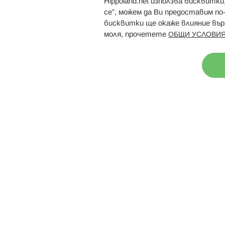
Hippoland.net използва бисквитк
Брошури
Магазини
се”, можем да Ви предоставим по
бисквитки ще окаже влияние върх
моля, прочетете
ОБЩИ УСЛОВИЯ
Н
© 2026 Hippoland.net