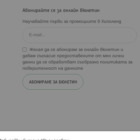
Абонирайте се за онлайн бюлетин
Научавайте първи за промоциите в Хиполенд
Желая да се абонирам за онлайн бюлетин и
давам съгласие предоставените от мен лични
данни да се обработват съобразно
политиката за
поверителност на данните
АБОНИРАНЕ ЗА БЮЛЕТИН