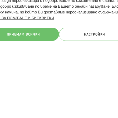
и, за да персонализира и подобри Вашето изживяване в сайта.
Свързани сайтове:
Hippoland.ro
Последвайте
-добро изживяване по време на Вашето онлайн пазаруване. Б
у начина, по който Ви доставяме персонализирано съдържани
.
 ЗА ПОЛЗВАНЕ И БИСКВИТКИ
ачини на плащане:
ПРИЕМАМ ВСИЧКИ
НАСТРОЙКИ
. Всички права запазени
Общи условия
Πолитика за поверителн
Онлайн магазин от