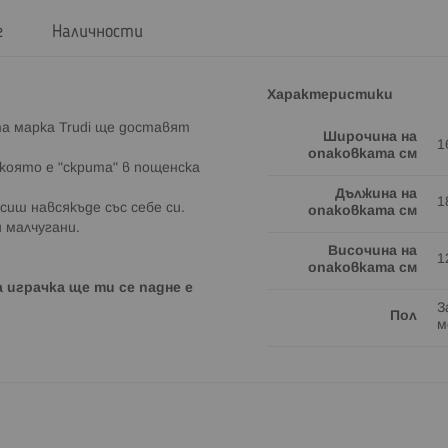
г
Наличности
Характеристики
а марка Trudi ще доставят
Широчина на
1
опаковката см
която е "скрита" в пощенска
Дължина на
1
сиш навсякъде със себе си.
опаковката см
 малчугани.
Височина на
1
опаковката см
 играчка ще ти се падне е
З
Пол
м