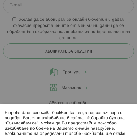
Желая да се абонирам за онлайн бюлетин и давам
съгласие предоставените от мен лични данни да се
обработват съобразно
политиката за поверителност на
данните
АБОНИРАНЕ ЗА БЮЛЕТИН
Брошури
Магазини
Свързани сайтове:
Hippoland.net използва бисквитки, за да персонализира и
Hippoland.ro
подобри Вашето изживяване в сайта. Избирайки бутона
“Съгласявам се”, можем да Ви предоставим по-добро
изживяване по време на Вашето онлайн пазаруване.
Последвайте ни:
Блокирането на определени типове бисквитки ще окаже