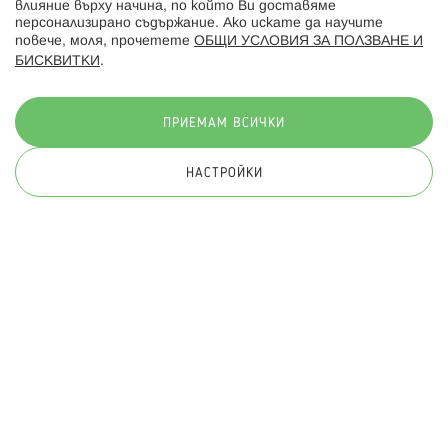
влияние върху начина, по който Ви доставяме
персонализирано съдържание. Ако искате да научите
повече, моля, прочетете
ОБЩИ УСЛОВИЯ ЗА ПОЛЗВАНЕ И
БИСКВИТКИ
.
Начини на плащане:
ПРИЕМАМ ВСИЧКИ
НАСТРОЙКИ
© 2026 Hippoland.net. Всички права запазени
Общи условия
Πолитика за поверителност
Карта на сайта
Онлайн магазин от