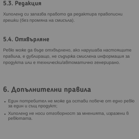
5.3. Редакция
Хиполенд си запазва правото да редактира правописни
грешки (без промяна на смисъла).
5.4. Отхвърляне
Ревю може да бъде отхвърлено, ако нарушава настоящите
правила, е дублиращо, не съдържа смислена информация за
продукта или е технически/автоматично генерирано.
6. Допълнителни правила
Един потребител не може да остави повече от едно ревю
за един и същ продукт;
Хиполенд не носи отговорност за мненията, изразени в
ревютата.