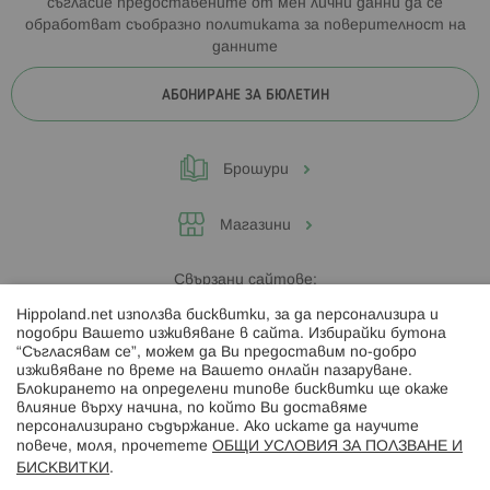
съгласие предоставените от мен лични данни да се
обработват съобразно
политиката за поверителност на
данните
АБОНИРАНЕ ЗА БЮЛЕТИН
Брошури
Магазини
Свързани сайтове:
Hippoland.net използва бисквитки, за да персонализира и
Hippoland.ro
подобри Вашето изживяване в сайта. Избирайки бутона
“Съгласявам се”, можем да Ви предоставим по-добро
изживяване по време на Вашето онлайн пазаруване.
Последвайте ни:
Блокирането на определени типове бисквитки ще окаже
влияние върху начина, по който Ви доставяме
персонализирано съдържание. Ако искате да научите
повече, моля, прочетете
ОБЩИ УСЛОВИЯ ЗА ПОЛЗВАНЕ И
БИСКВИТКИ
.
Начини на плащане: