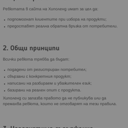
Ревютата в сайта на Хиполенд имат за цел да:
подпомогнат клиентите при избора на продукти;
предоставят реална обратна връзка от потребители.
2. Общи принципи
Всички ревюта трябва да бъдат:
подадени от регистриран потребител;
свързани с конкретния продукт;
написани на разбираем и уважителен език;
базирани на реален опит с продукта.
Хиполенд си запазва правото да не публикува или да
премахва ревюта, които не отговарят на тези правила.