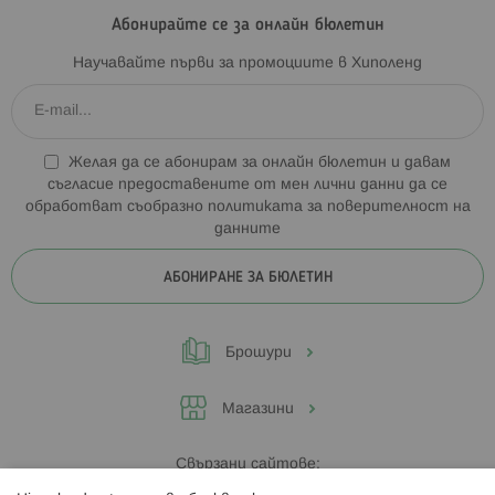
Абонирайте се за онлайн бюлетин
Научавайте първи за промоциите в Хиполенд
Желая да се абонирам за онлайн бюлетин и давам
съгласие предоставените от мен лични данни да се
обработват съобразно
политиката за поверителност на
данните
АБОНИРАНЕ ЗА БЮЛЕТИН
Брошури
Магазини
Свързани сайтове: