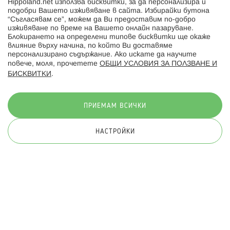
Hippoland.net използва бисквитки, за да персонализира и
Hippoland.ro
подобри Вашето изживяване в сайта. Избирайки бутона
“Съгласявам се”, можем да Ви предоставим по-добро
изживяване по време на Вашето онлайн пазаруване.
Последвайте ни:
Блокирането на определени типове бисквитки ще окаже
влияние върху начина, по който Ви доставяме
персонализирано съдържание. Ако искате да научите
повече, моля, прочетете
ОБЩИ УСЛОВИЯ ЗА ПОЛЗВАНЕ И
БИСКВИТКИ
.
Начини на плащане:
ПРИЕМАМ ВСИЧКИ
НАСТРОЙКИ
© 2026 Hippoland.net. Всички права запазени
Общи условия
Πолитика за поверителност
Карта на сайта
Онлайн магазин от