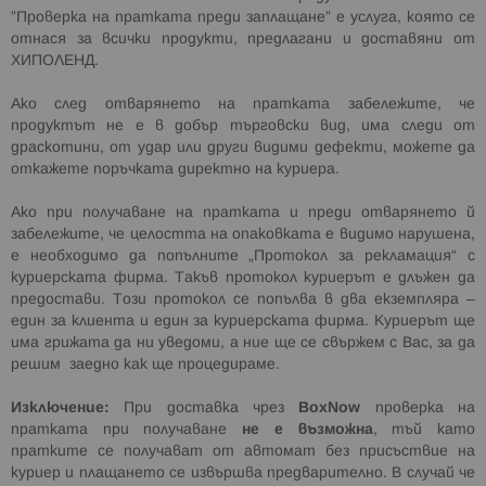
”Проверка на пратката преди заплащане” е услуга, която се
отнася за всички продукти, предлагани и доставяни от
ХИПОЛЕНД.
Ако след отварянето на пратката забележите, че
продуктът не е в добър търговски вид, има следи от
драскотини, от удар или други видими дефекти, можете да
откажете поръчката директно на куриера.
Ако при получаване на пратката и преди отварянето й
забележите, че целостта на опаковката е видимо нарушена,
е необходимо да попълните „Протокол за рекламация“ с
куриерската фирма. Такъв протокол куриерът е длъжен да
предостави. Този протокол се попълва в два екземпляра –
един за клиента и един за куриерската фирма. Куриерът ще
има грижата да ни уведоми, а ние ще се свържем с Вас, за да
решим заедно как ще процедираме.
Изключение:
При доставка чрез
BoxNow
проверка на
пратката при получаване
не е възможна
, тъй като
пратките се получават от автомат без присъствие на
куриер и плащането се извършва предварително. В случай че