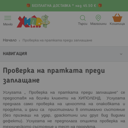
БЕЗПЛАТНА ДОСТАВКА * над 45.50 €
Прескачане
към
Търси
Магазини
Кошница (
Меню
съдържанието
Начало
Проверка на пратката преди заплащане
НАВИГАЦИЯ
Проверка на пратката преди
заплащане
Услугата „ Проверка на пратката преди заплащане“ се
предоставя на всички клиенти на ХИПОЛЕНД. Услугата
предлага само проверка на целостта на опаковката и
продукта, и дали са пристигнали в оптимално състояние
(без признаци на удар, драскотини или друг вид видими
дефекти). Услугата не предполага опцията проверка на
техническото състояние и тест на продукта.