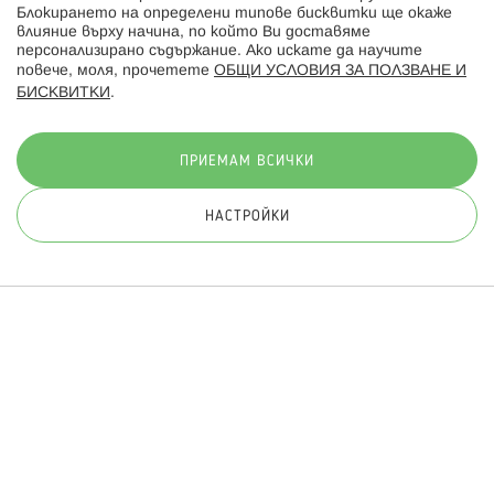
Блокирането на определени типове бисквитки ще окаже
влияние върху начина, по който Ви доставяме
персонализирано съдържание. Ако искате да научите
повече, моля, прочетете
ОБЩИ УСЛОВИЯ ЗА ПОЛЗВАНЕ И
БИСКВИТКИ
.
Начини на плащане:
ПРИЕМАМ ВСИЧКИ
НАСТРОЙКИ
© 2026 Hippoland.net. Всички права запазени
Общи условия
Πолитика за поверителност
Карта на сайта
Онлайн магазин от
ПРИЛОЖИ