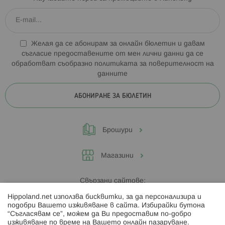
Желая да се абонирам за онлайн бюлетин и давам
съгласие предоставените от мен лични данни да се
обработват съобразно
политиката за поверителност на
данните
АБОНИРАНЕ ЗА БЮЛЕТИН
Брошури
Магазини
Свързани сайтове:
Hippoland.net използва бисквитки, за да персонализира и
Hippoland.ro
подобри Вашето изживяване в сайта. Избирайки бутона
“Съгласявам се”, можем да Ви предоставим по-добро
изживяване по време на Вашето онлайн пазаруване.
Последвайте ни: