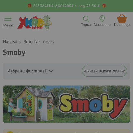
БЕЗПЛАТНА ДОСТАВКА * над 45.50 €
Прескачане
към
Търси
Магазини
Кошница (
Меню
съдържанието
Начало
Brands
Smoby
Smoby
Избрани филтри
ИЗЧИСТИ ВСИЧКИ ФИЛТРИ