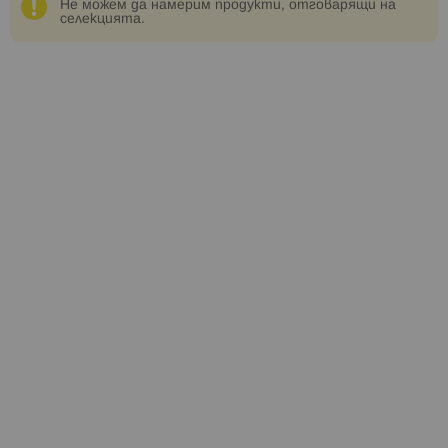
Не можем да намерим продукти, отговарящи на
селекцията.