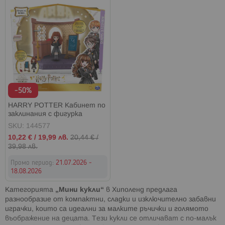
-50%
HARRY POTTER Кабинет по
заклинания с фигурка
Хармаяни
SKU: 144577
Промо
10,22 €
/
19,99 лв.
20,44 €
/
цена
39,98 лв.
Промо период:
21.07.2026 -
18.08.2026
Категорията
„Мини кукли“
в Хиполенд предлага
разнообразие от компактни, сладки и изключително забавни
играчки, които са идеални за малките ръчички и голямото
въображение на децата. Тези кукли се отличават с по-малък