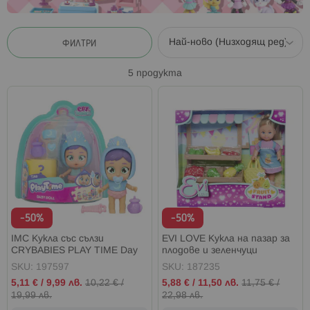
ФИЛТРИ
5
продукта
-50%
-50%
IMC Кукла със сълзи
EVI LOVE Кукла на пазар за
CRYBABIES PLAY TIME Day
плодове и зеленчуци
Care
SKU: 197597
SKU: 187235
Промо
Промо
5,11 €
/
9,99 лв.
10,22 €
/
5,88 €
/
11,50 лв.
11,75 €
/
цена
цена
19,99 лв.
22,98 лв.