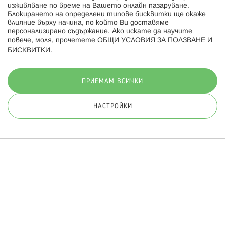
изживяване по време на Вашето онлайн пазаруване.
Последвайте ни:
Блокирането на определени типове бисквитки ще окаже
влияние върху начина, по който Ви доставяме
персонализирано съдържание. Ако искате да научите
повече, моля, прочетете
ОБЩИ УСЛОВИЯ ЗА ПОЛЗВАНЕ И
БИСКВИТКИ
.
Начини на плащане:
ПРИЕМАМ ВСИЧКИ
НАСТРОЙКИ
© 2026 Hippoland.net. Всички права запазени
Общи условия
Πолитика за поверителност
Карта на сайта
Онлайн магазин от
ПРИЛОЖИ