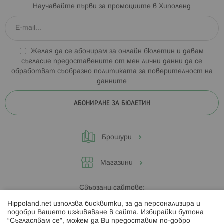
Научавайте първи за промоциите в Хиполенд
Желая да се абонирам за онлайн бюлетин и давам
съгласие предоставените от мен лични данни да се
обработват съобразно
политиката за поверителност на
данните
АБОНИРАНЕ ЗА БЮЛЕТИН
Брошури
Магазини
Свързани сайтове:
Hippoland.net използва бисквитки, за да персонализира и
Hippoland.ro
подобри Вашето изживяване в сайта. Избирайки бутона
“Съгласявам се”, можем да Ви предоставим по-добро