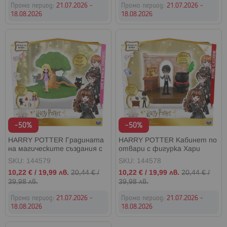
Промо период:
21.07.2026 -
Промо период:
21.07.2026 -
18.08.2026
18.08.2026
-50%
-50%
HARRY POTTER Градината
HARRY POTTER Кабинет по
на магическите създания с
отвари с фигурка Хари
фигурка Луна
SKU: 144579
SKU: 144578
Промо
Промо
10,22 €
/
19,99 лв.
20,44 €
/
10,22 €
/
19,99 лв.
20,44 €
/
цена
цена
39,98 лв.
39,98 лв.
Промо период:
21.07.2026 -
Промо период:
21.07.2026 -
18.08.2026
18.08.2026