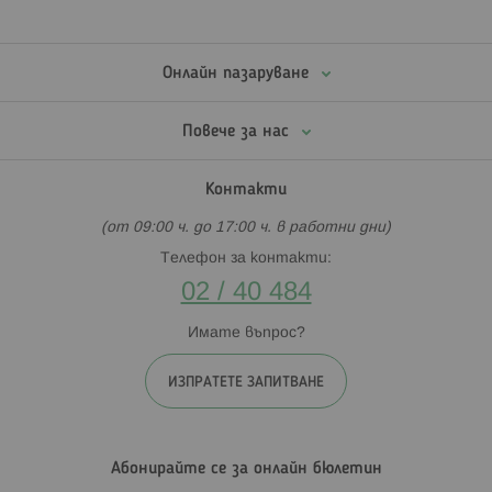
аксесоари. Тези дейности изискват прецизност и внимание,
което има положително влияние върху концентрацията и
двигателните умения.
Онлайн пазаруване
Категорията включва както индивидуални кукли, така и
комплекти с аксесоари или сцени за игра, които разширяват
Повече за нас
възможностите за забавление. Някои модели са подходящи
за колекциониране, което допълнително стимулира
интереса на децата и ги мотивира да събират различни
Контакти
герои и серии .
(от 09:00 ч. до 17:00 ч. в работни дни)
Всички продукти са изработени от безопасни и качествени
Телефон за контакти:
материали, съобразени с възрастовите особености на
децата. Те са леки, удобни за игра и подходящи както за
02 / 40 484
самостоятелни занимания, така и за споделено време с
приятели или семейство.
Имате въпрос?
Изборът на мини кукли от Хиполенд е чудесен начин да
ИЗПРАТЕТЕ ЗАПИТВАНЕ
зарадвате детето с играчка, която съчетава удобство,
разнообразие и креативност. Това са играчки, които не само
забавляват, но и насърчават развитието на важни умения,
превръщайки всяка игра в малко, но вълнуващо приключение.
Абонирайте се за онлайн бюлетин