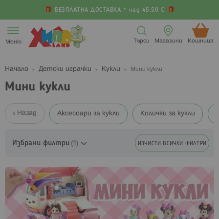
БЕЗПЛАТНА ДОСТАВКА * над 45.50 €
Прескачане
към
Търси
Магазини
Кошница (
Меню
съдържанието
Начало
Детски играчки
Кукли
Мини кукли
Мини кукли
Назад
Аксесоари за кукли
Колички за кукли
Избрани филтри
ИЗЧИСТИ ВСИЧКИ ФИЛТРИ