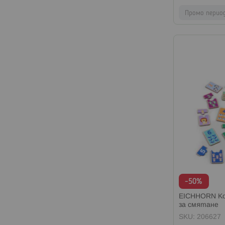
Промо перио
-50%
EICHHORN Ко
за смятане
SKU: 206627