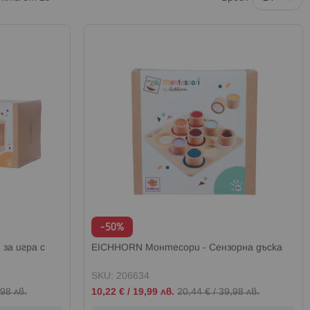
-50%
за игра с
EICHHORN Монтесори - Сензорна дъска
SKU: 206634
Промо
98 лв.
10,22 €
/
19,99 лв.
20,44 €
/
39,98 лв.
цена