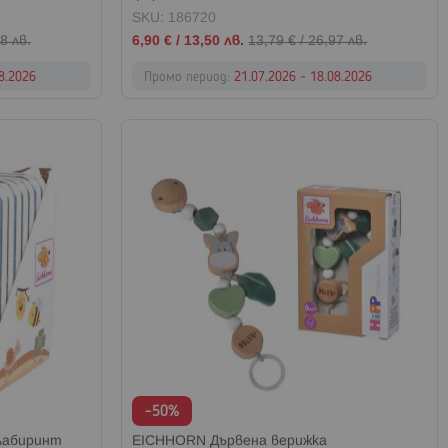
SKU: 186720
Промо
8 лв.
6,90 €
/
13,50 лв.
13,79 €
/
26,97 лв.
цена
08.2026
Промо период:
21.07.2026 - 18.08.2026
-50%
лабиринт
EICHHORN Дървена верижка