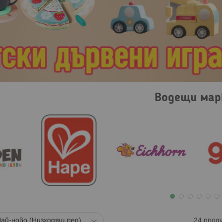
Водещи мар
24
прод