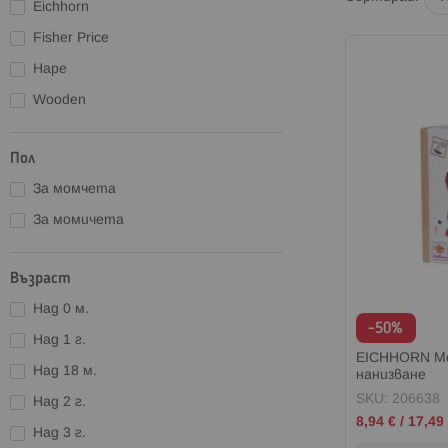
Eichhorn
Наука
Fisher Price
Плюшени играчки
Hape
Професии
Wooden
Пъзели
Сезонни
Пол
Спортни играчки
За момчета
Транспортни играчки
За момичета
Фигури
Възраст
Над 0 м.
-50%
Над 1 г.
EICHHORN Мо
Над 18 м.
нанизване
SKU: 206638
Над 2 г.
Промо
8,94 €
/
17,49 
цена
Над 3 г.