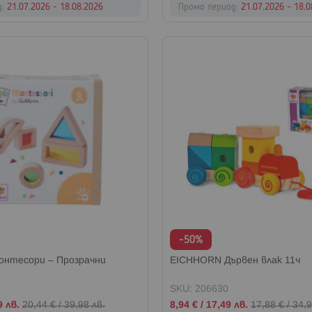
д:
21.07.2026 - 18.08.2026
Промо период:
21.07.2026 - 18.
-50%
нтесори – Прозрачни
EICHHORN Дървен влак 11ч
SKU: 206630
Промо
9 лв.
20,44 €
/
39,98 лв.
8,94 €
/
17,49 лв.
17,88 €
/
34,9
цена