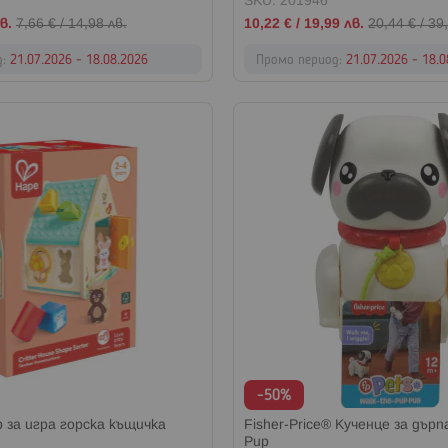
SKU: 201946
Промо
в.
7,66 €
/
14,98 лв.
10,22 €
/
19,99 лв.
20,44 €
/
39,
цена
д:
21.07.2026 - 18.08.2026
Промо период:
21.07.2026 - 18.
-50%
за игра горска къщичка
Fisher-Price® Кученце за дърп
Pup