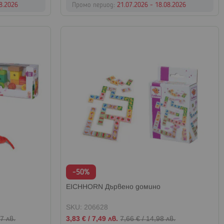
08.2026
Промо период:
21.07.2026 - 18.08.2026
-50%
EICHHORN Дървено домино
SKU: 206628
Промо
7 лв.
3,83 €
/
7,49 лв.
7,66 €
/
14,98 лв.
цена