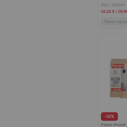
SKU: 189044
Промо
10,22 €
/
19,9
цена
Промо перио
-50%
Fisher-Price