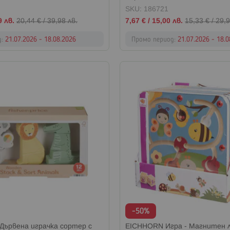
SKU: 186721
Промо
9 лв.
20,44 €
/
39,98 лв.
7,67 €
/
15,00 лв.
15,33 €
/
29,9
цена
д:
21.07.2026 - 18.08.2026
Промо период:
21.07.2026 - 18.
-50%
® Дървена играчка сортер с
EICHHORN Игра - Магнитен 