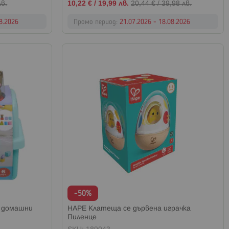
Промо
лв.
10,22 €
/
19,99 лв.
20,44 €
/
39,98 лв.
цена
08.2026
Промо период:
21.07.2026 - 18.08.2026
-50%
с домашни
HAPE Клатеща се дървена играчка
Пиленце