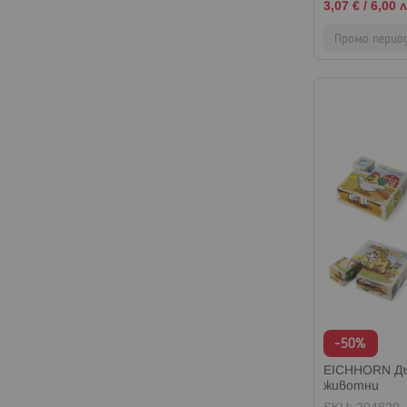
Промо
3,07 €
/
6,00 л
цена
Промо перио
-50%
EICHHORN Дъ
животни