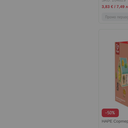
SKU: 204829
Промо
3,83 €
/
7,49 л
цена
Промо перио
-50%
HAPE Сортер 