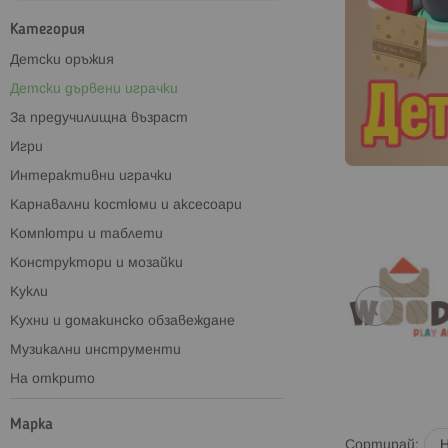
Категория
Детски оръжия
Детски дървени играчки
За предучилищна възраст
Игри
Интерактивни играчки
Карнавални костюми и аксесоари
Компютри и таблети
Конструктори и мозайки
Кукли
❮
Кухни и домакинско обзавеждане
Музикални инструменти
На открито
Надуваеми
Марка
Направи си сам
Сортирай