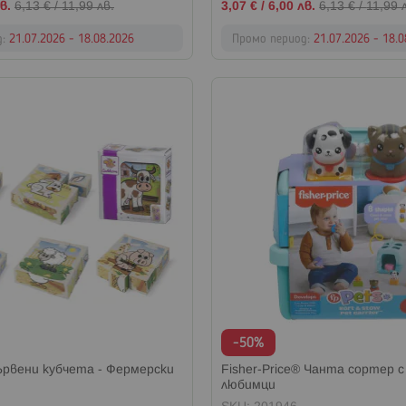
Промо
в.
6,13 €
/
11,99 лв.
3,07 €
/
6,00 лв.
6,13 €
/
11,99 
цена
д:
21.07.2026 - 18.08.2026
Промо период:
21.07.2026 - 18.
-50%
рвени кубчета - Фермерски
Fisher-Price® Чанта сортер 
любимци