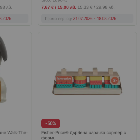
SKU: 189043
Промо
98 лв.
7,67 €
/
15,00 лв.
15,33 €
/
29,98 лв.
цена
08.2026
Промо период:
21.07.2026 - 18.08.2026
-50%
ане Walk-The-
Fisher-Price® Дървена играчка сортер с
форми