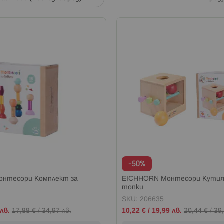
-50%
нтесори Комплект за
EICHHORN Монтесори Кутия 
топки
SKU: 206635
Промо
лв.
17,88 €
/
34,97 лв.
10,22 €
/
19,99 лв.
20,44 €
/
39,
цена