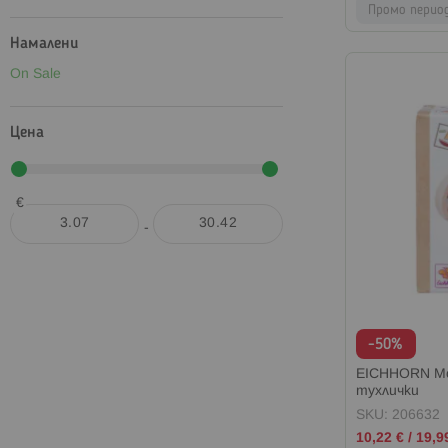
Промо перио
Намалени
On Sale
Цена
€
-
-50%
EICHHORN Мо
тухлички
SKU: 206632
Промо
10,22 €
/
19,9
цена