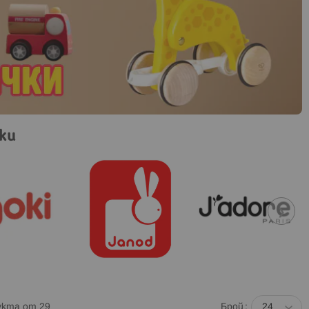
ки
❯
укта от
29
Брой