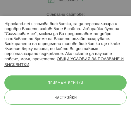
Магазини
Свързани сайтове:
Hippoland.net използва бисквитки, за да персонализира и
Hippoland.ro
подобри Вашето изживяване в сайта. Избирайки бутона
“Съгласявам се”, можем да Ви предоставим по-добро
изживяване по време на Вашето онлайн пазаруване.
Последвайте ни:
Блокирането на определени типове бисквитки ще окаже
влияние върху начина, по който Ви доставяме
персонализирано съдържание. Ако искате да научите
повече, моля, прочетете
ОБЩИ УСЛОВИЯ ЗА ПОЛЗВАНЕ И
БИСКВИТКИ
.
Начини на плащане:
ПРИЕМАМ ВСИЧКИ
НАСТРОЙКИ
© 2026 Hippoland.net. Всички права запазени
Общи условия
Πолитика за поверителност
Карта на сайта
Онлайн магазин от