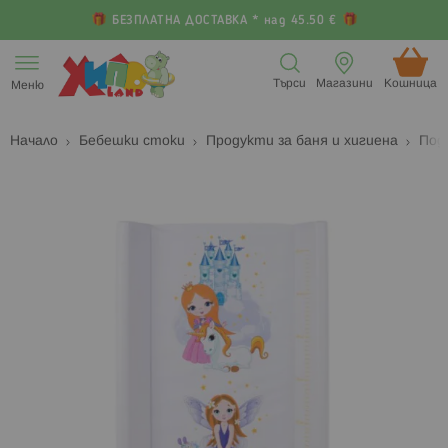
БЕЗПЛАТНА ДОСТАВКА * над 45.50 €
Прескачане
към
Търси
Магазини
Кошница (
Меню
съдържанието
Начало
Бебешки стоки
Продукти за баня и хигиена
Под
Преминете
П
към
к
края
н
на
н
галерията
г
на
с
изображенията
с