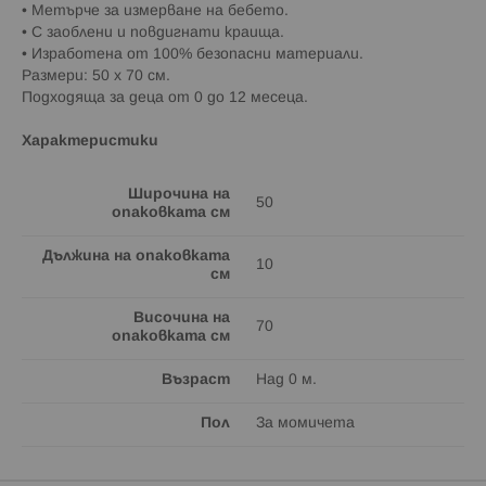
• Метърче за измерване на бебето.
• С заоблени и повдигнати краища.
• Изработена от 100% безопасни материали.
Размери: 50 х 70 см.
Подходяща за деца от 0 до 12 месеца.
Характеристики
Широчина на
50
опаковката см
Дължина на опаковката
10
см
Височина на
70
опаковката см
Възраст
Над 0 м.
Пол
За момичета