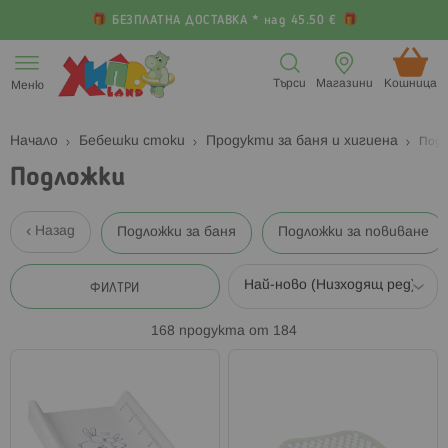
БЕЗПЛАТНА ДОСТАВКА * над 45.50 €
Прескачане
към
Търси
Магазини
Кошница (
Меню
съдържанието
Начало
Бебешки стоки
Продукти за баня и хигиена
Подл
Подложки
Назад
Подложки за баня
Подложки за повиване
ФИЛТРИ
168
продукта от
184