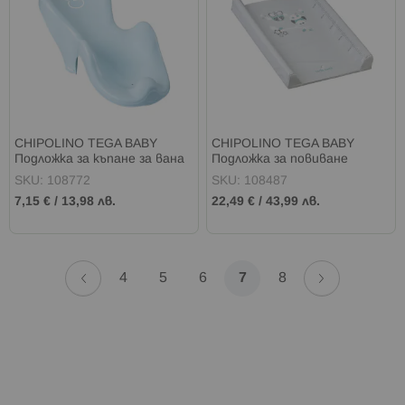
CHIPOLINO TEGA BABY
CHIPOLINO TEGA BABY
Подложка за къпане за вана
Подложка за повиване
ПАТЕ СИНЬО
БУХАЛЧЕТА СИВА
SKU: 108772
SKU: 108487
7,15 €
/
13,98 лв.
22,49 €
/
43,99 лв.
Страница
Страница
Назад
Страница
Напред
Страница
Страница
Страница
В
Страница
4
5
6
7
8
момента
четете
страница