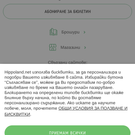
АБОНИРАНЕ ЗА БЮЛЕТИН
Брошури
Магазини
Свързани сайтове:
Hippoland.net използва бисквитки, за да персонализира и
Hippoland.ro
подобри Вашето изживяване в сайта. Избирайки бутона
“Съгласявам се”, можем да Ви предоставим по-добро
изживяване по време на Вашето онлайн пазаруване.
Последвайте ни:
Блокирането на определени типове бисквитки ще окаже
влияние върху начина, по който Ви доставяме
персонализирано съдържание. Ако искате да научите
повече, моля, прочетете
ОБЩИ УСЛОВИЯ ЗА ПОЛЗВАНЕ И
БИСКВИТКИ
.
Начини на плащане:
ПРИЕМАМ ВСИЧКИ