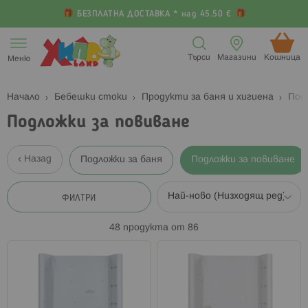
БЕЗПЛАТНА ДОСТАВКА * над 45.50 €
Прескачане
към
Търси
Магазини
Кошница (
Меню
съдържанието
Начало
Бебешки стоки
Продукти за баня и хигиена
Под
Подложки за повиване
Назад
Подложки за баня
Подложки за повиване
ФИЛТРИ
48
продукта от
86