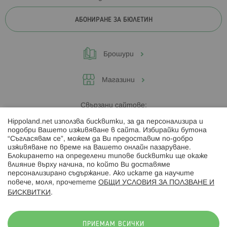
АБОНИРАНЕ ЗА БЮЛЕТИН
Брошури
Магазини
Свързани сайтове:
Hippoland.net използва бисквитки, за да персонализира и
Hippoland.ro
подобри Вашето изживяване в сайта. Избирайки бутона
“Съгласявам се”, можем да Ви предоставим по-добро
изживяване по време на Вашето онлайн пазаруване.
Последвайте ни:
Блокирането на определени типове бисквитки ще окаже
влияние върху начина, по който Ви доставяме
персонализирано съдържание. Ако искате да научите
повече, моля, прочетете
ОБЩИ УСЛОВИЯ ЗА ПОЛЗВАНЕ И
БИСКВИТКИ
.
Начини на плащане:
ПРИЕМАМ ВСИЧКИ