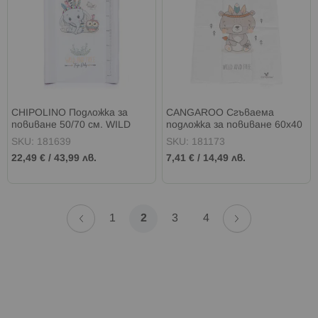
CHIPOLINO Подложка за
CANGAROO Сгъваема
повиване 50/70 см. WILD
подложка за повиване 60х40
AND FREE СЛОНЧЕ
см WILD AND FREE BEAR
SKU: 181639
SKU: 181173
22,49 €
/
43,99 лв.
7,41 €
/
14,49 лв.
Страница
Страница
Назад
Страница
Напред
Страница
В
Страница
Страница
1
2
3
4
момента
четете
страница