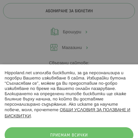
АБОНИРАНЕ ЗА БЮЛЕТИН
Брошури
Магазини
Свързани сайтове:
Hippoland.net използва бисквитки, за да персонализира и
Hippoland.ro
подобри Вашето изживяване в сайта. Избирайки бутона
“Съгласявам се”, можем да Ви предоставим по-добро
изживяване по време на Вашето онлайн пазаруване.
Последвайте ни:
Блокирането на определени типове бисквитки ще окаже
влияние върху начина, по който Ви доставяме
персонализирано съдържание. Ако искате да научите
повече, моля, прочетете
ОБЩИ УСЛОВИЯ ЗА ПОЛЗВАНЕ И
БИСКВИТКИ
.
Начини на плащане:
ПРИЕМАМ ВСИЧКИ