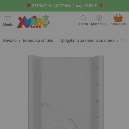
БЕЗПЛАТНА ДОСТАВКА * над 45.50 €
Прескачане
към
Търси
Магазини
Кошница (
Меню
съдържанието
Начало
Бебешки стоки
Продукти за баня и хигиена
Под
Преминете
П
към
к
края
н
на
н
галерията
г
на
с
изображенията
с