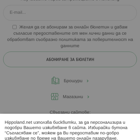
Желая да се абонирам за онлайн бюлетин и давам
съгласие предоставените от мен лични данни да се
обработват съобразно
политиката за поверителност на
данните
АБОНИРАНЕ ЗА БЮЛЕТИН
Брошури
Магазини
Свързани сайтове:
Hippoland.net използва бисквитки, за да персонализира и
Hippoland.ro
подобри Вашето изживяване в сайта. Избирайки бутона
“Съгласявам се”, можем да Ви предоставим по-добро
изживяване по време на Вашето онлайн пазаруване.
Последвайте ни: