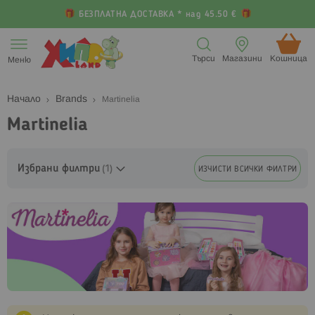
БЕЗПЛАТНА ДОСТАВКА * над 45.50 €
Прескачане
към
Търси
Магазини
Кошница (
Меню
съдържанието
Начало
Brands
Martinelia
Martinelia
Избрани филтри
ИЗЧИСТИ ВСИЧКИ ФИЛТРИ