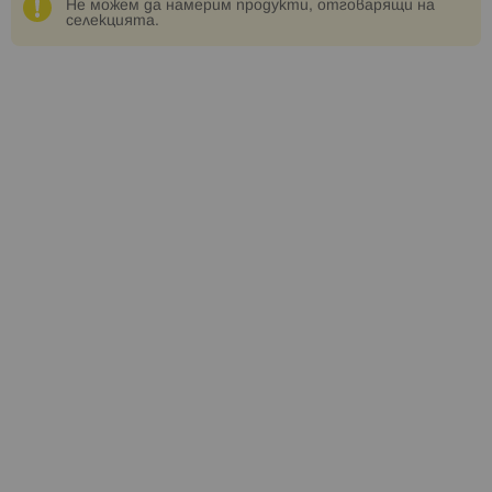
Не можем да намерим продукти, отговарящи на
селекцията.