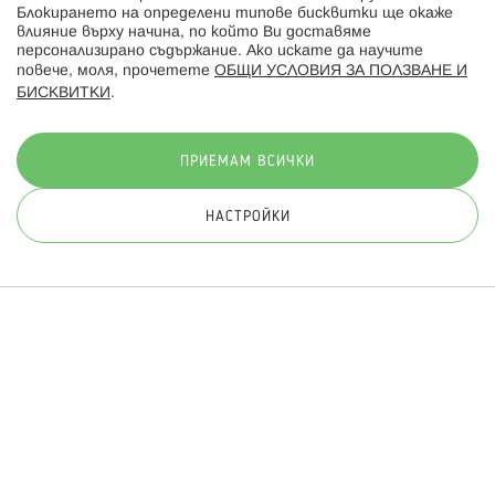
Блокирането на определени типове бисквитки ще окаже
влияние върху начина, по който Ви доставяме
персонализирано съдържание. Ако искате да научите
повече, моля, прочетете
ОБЩИ УСЛОВИЯ ЗА ПОЛЗВАНЕ И
БИСКВИТКИ
.
Начини на плащане:
ПРИЕМАМ ВСИЧКИ
НАСТРОЙКИ
© 2026 Hippoland.net. Всички права запазени
Общи условия
Πолитика за поверителност
Карта на сайта
Онлайн магазин от
ПРИЛОЖИ