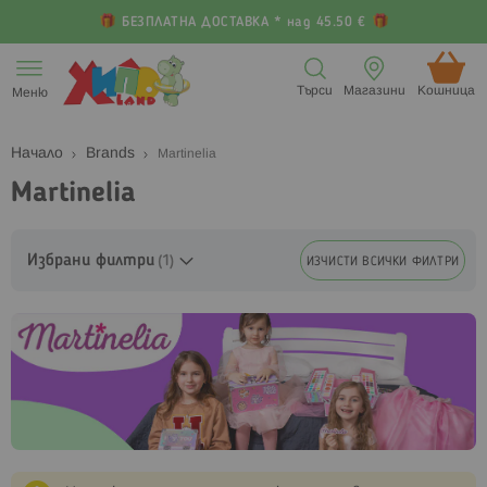
БЕЗПЛАТНА ДОСТАВКА * над 45.50 €
Прескачане
към
Търси
Магазини
Кошница (
Меню
съдържанието
Начало
Brands
Martinelia
Martinelia
Избрани филтри
ИЗЧИСТИ ВСИЧКИ ФИЛТРИ