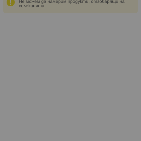
Не можем да намерим продукти, отговарящи на
селекцията.