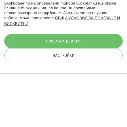
Блокирането на определени типове бисквитки ще окаже
влияние върху начина, по който Ви доставяме
персонализирано съдържание. Ако искате да научите
повече, моля, прочетете
ОБЩИ УСЛОВИЯ ЗА ПОЛЗВАНЕ И
БИСКВИТКИ
.
Начини на плащане:
ПРИЕМАМ ВСИЧКИ
НАСТРОЙКИ
© 2026 Hippoland.net. Всички права запазени
Общи условия
Πолитика за поверителност
Карта на сайта
Онлайн магазин от
ПРИЛОЖИ