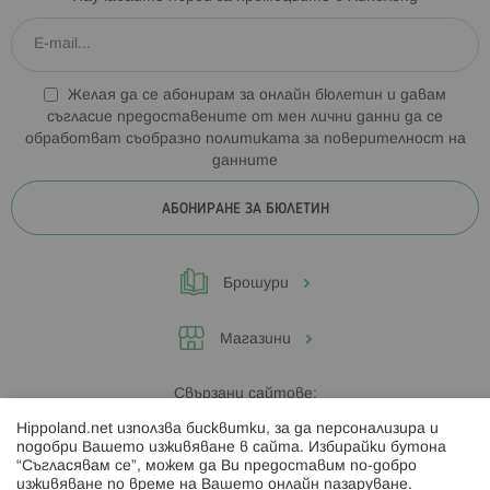
Желая да се абонирам за онлайн бюлетин и давам
съгласие предоставените от мен лични данни да се
обработват съобразно
политиката за поверителност на
данните
АБОНИРАНЕ ЗА БЮЛЕТИН
Брошури
Магазини
Свързани сайтове:
Hippoland.net използва бисквитки, за да персонализира и
Hippoland.ro
подобри Вашето изживяване в сайта. Избирайки бутона
“Съгласявам се”, можем да Ви предоставим по-добро
изживяване по време на Вашето онлайн пазаруване.
Последвайте ни: