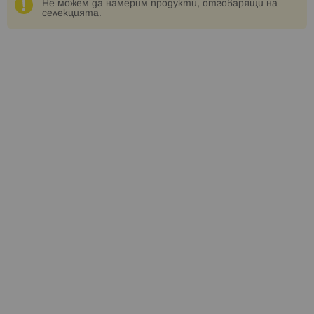
Не можем да намерим продукти, отговарящи на
селекцията.