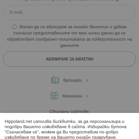
Желая да се абонирам за онлайн бюлетин и давам
съгласие предоставените от мен лични данни да се
обработват съобразно
политиката за поверителност на
данните
АБОНИРАНЕ ЗА БЮЛЕТИН
Брошури
Магазини
Свързани сайтове:
Hippoland.net използва бисквитки, за да персонализира и
Hippoland.ro
подобри Вашето изживяване в сайта. Избирайки бутона
“Съгласявам се”, можем да Ви предоставим по-добро
изживяване по време на Вашето онлайн пазаруване.
Последвайте ни: