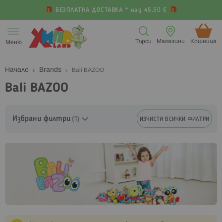
БЕЗПЛАТНА ДОСТАВКА * над 45.50 €
Прескачане
към
Търси
Магазини
Кошница (
Меню
съдържанието
Начало
Brands
Bali BAZOO
Bali BAZOO
Избрани филтри
ИЗЧИСТИ ВСИЧКИ ФИЛТРИ