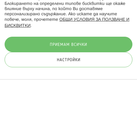
Блокирането на определени типове бисквитки ще окаже
влияние върху начина, по който Ви доставяме
персонализирано съдържание. Ако искате да научите
повече, моля, прочетете
ОБЩИ УСЛОВИЯ ЗА ПОЛЗВАНЕ И
БИСКВИТКИ
.
Начини на плащане:
ПРИЕМАМ ВСИЧКИ
НАСТРОЙКИ
© 2026 Hippoland.net. Всички права запазени
Общи условия
Πолитика за поверителност
Карта на сайта
Онлайн магазин от
ПРИЛОЖИ