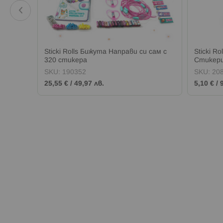
прави
Sticki Rolls Бижута Направи си сам с
Sticki R
320 стикера
Стикери
SKU:
190352
SKU:
20
25,55 €
/
49,97 лв.
5,10 €
/