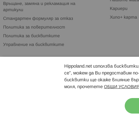
Нашите мага
Връщане, замяна и рекламация на
Кариери
артикули
Хипо+ карта
Стандартен формуляр за отказ
Политика за поверителност
Политика за бисквитките
Управление на бисквитките
Hippoland.net използва бисквитк
Брошури
Магазини
се”, можем да Ви предоставим по
бисквитки ще окаже влияние върх
моля, прочетете
ОБЩИ УСЛОВИЯ
Н
© 2026 Hippoland.net