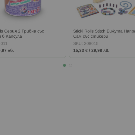
olls Серия 2 Гривна със
Sticki Rolls Stitch Бижута Нап
 в Капсула
Сам със стикери
8011
SKU:
208015
9,97 лв.
15,33 €
/
29,98 лв.