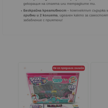
декорация на стаята или тетрадките ти.
Безкрайна креативност
– комплектът съдържа 
гривни и 2 колиета
, идеален както за самостоят
забавление с приятели!
Не се предлага онлайн