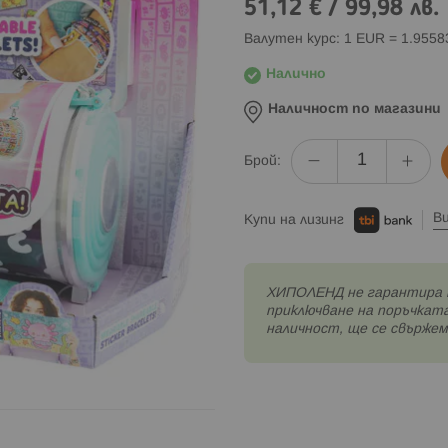
51,12 €
/
99,98 лв.
Валутен курс: 1 EUR = 1.955
Налично
Наличност по магазини
Брой:
В
Купи на лизинг
XИПОЛЕНД не гарантира 
приключване на поръчката
наличност, ще се свържем 