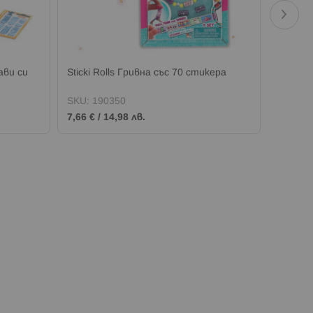
рави си
Sticki Rolls Гривна със 70 стикера
Sticki 
стикер
SKU:
190350
SKU:
2
7,66 €
/
14,98 лв.
15,33 €