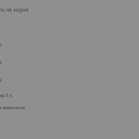
пи на лизинг
6
8
9
ад 5 г.
а момичета