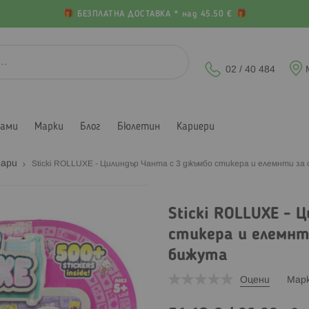
БЕЗПЛАТНА ДОСТАВКА * над 45.50 €
02 / 40 484
лами
Марки
Блог
Бюлетин
Кариери
оари
Sticki ROLLUXE - Цилиндър Чанта с 3 джъмбо стикера и елемнти за с
Sticki ROLLUXE - 
стикера и елемнти
бижута
Оцени
Мар