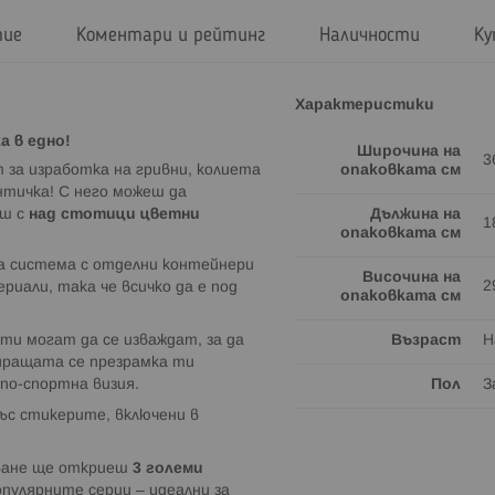
тие
Коментари и рейтинг
Наличности
Ку
Характеристики
а в едно!
Широчина на
3
 за изработка на гривни, колиета
опаковката см
нтичка! С него можеш да
аш с
над стотици цветни
Дължина на
1
опаковката см
а система с отделни контейнери
Височина на
2
ериали, така че всичко да е под
опаковката см
и могат да се изваждат, за да
Възраст
Н
лиращата се презрамка ти
 по-спортна визия.
Пол
З
със стикерите, включени в
ване ще откриеш
3 големи
пулярните серии – идеални за