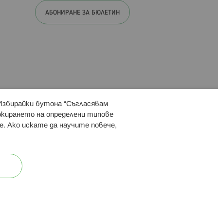
АБОНИРАНЕ ЗА БЮЛЕТИН
 Избирайки бутона “Съгласявам
 ни:
локирането на определени типове
е. Ако искате да научите повече,
ост
Карта на сайта