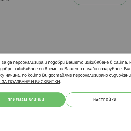
зини
и, за да персонализира и подобри Вашето изживяване в сайта.
Свързани сайтове:
Hippoland.ro
Последвайте
-добро изживяване по време на Вашето онлайн пазаруване. Б
у начина, по който Ви доставяме персонализирано съдържани
.
 ЗА ПОЛЗВАНЕ И БИСКВИТКИ
ачини на плащане:
ПРИЕМАМ ВСИЧКИ
НАСТРОЙКИ
. Всички права запазени
Общи условия
Πолитика за поверителн
Онлайн магазин от