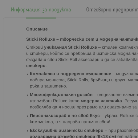
началото
на
Информация за продукта
Отговорно предприя
галерия
със
снимки
Описание
Sticki Rolluxe – творчески сет и модерна чантичк
Открий
уникалния Sticki Rolluxe
– стилен комплект
и стикери, който се превръща в истинска модна ча
създаваш свои Sticki Roll аксесоари и да се забавляв
стикери
.
Компактно и подредено съхранение
– модулнат
побира мъниста, Sticki Rolls, връвчици и други мат
ръка и защитено.
Многофункционален дизайн
– отделните елемент
използваш Rolluxe като
модерна чантичка
. Регу
позволява да я носиш през рамо или диагонално за
Персонализирай я по свой вкус
– украси Rolluxe 
комплекта, и я направи напълно своя!
Ексклузивни гигантски стикери
– при разопако
холограмни джъмбо стикера (9x18 см)
от най-по