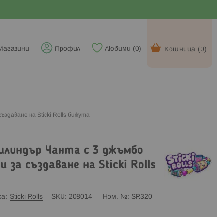
Магазини
Профил
Любими (
0
)
Кошница (
0
)
ъздаване на Sticki Rolls бижута
Цилиндър Чанта с 3 джъмбо
 за създаване на Sticki Rolls
ка
Sticki Rolls
SKU
208014
Ном. №
SR320