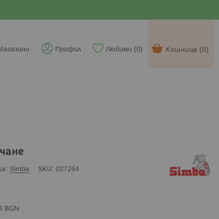
Магазини
Профил
Любими (
0
)
Кошница (
0
)
ачане
ка
Simba
SKU
027264
83 BGN