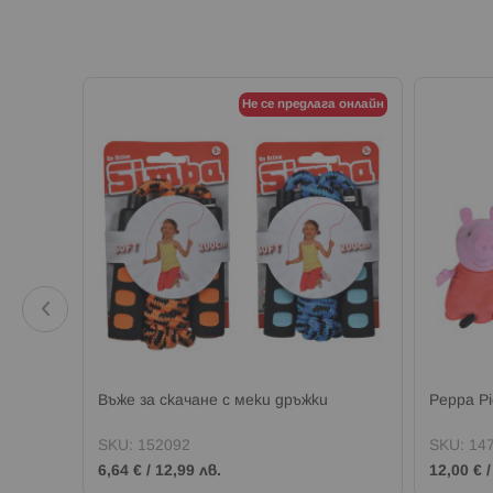
Не се предлага онлайн
Въже за скачане с меки дръжки
Peppa P
SKU:
152092
SKU:
14
6,64 €
/
12,99 лв.
12,00 €