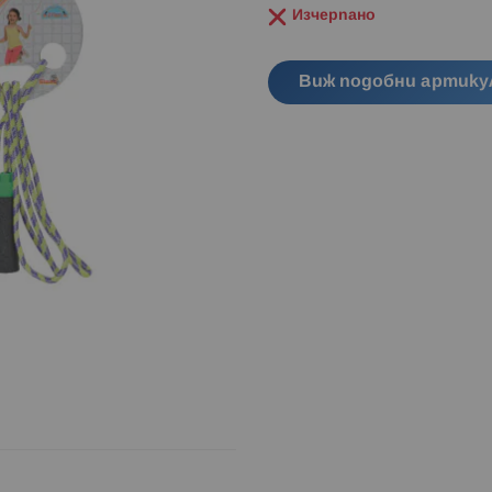
Изчерпано
Виж подобни артику