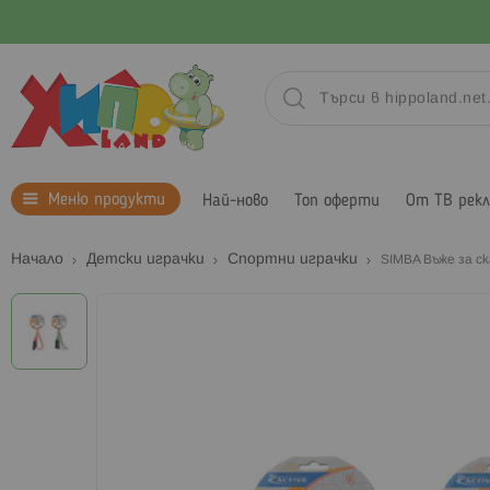
Меню продукти
Най-ново
Топ оферти
От ТВ рек
Начало
Детски играчки
Спортни играчки
SIMBA Въже за с
Преминете
към
края
на
галерията
на
изображенията