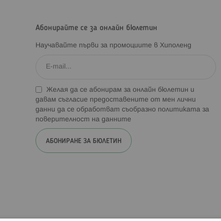
Абонирайте се за онлайн бюлетин
Научавайте първи за промоциите в Хиполенд
Желая да се абонирам за онлайн бюлетин и
давам съгласие предоставените от мен лични
данни да се обработват съобразно
политиката за
поверителност на данните
АБОНИРАНЕ ЗА БЮЛЕТИН