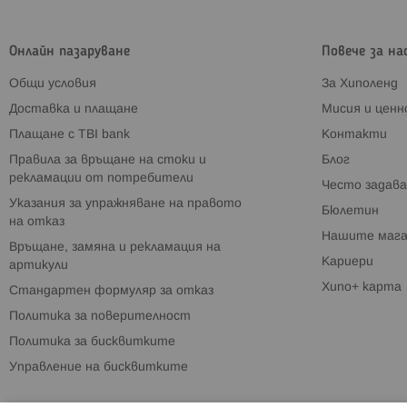
Онлайн пазаруване
Повече за на
Общи условия
За Хиполенд
Доставка и плащане
Мисия и цен
Плащане с TBI bank
Контакти
Правила за връщане на стоки и
Блог
рекламации от потребители
Често задава
Указания за упражняване на правото
Бюлетин
на отказ
Нашите мага
Връщане, замяна и рекламация на
Кариери
артикули
Хипо+ карта
Стандартен формуляр за отказ
Политика за поверителност
Политика за бисквитките
Управление на бисквитките