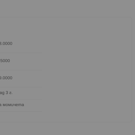
8.0000
.5000
9.0000
ад 3 г.
а момичета