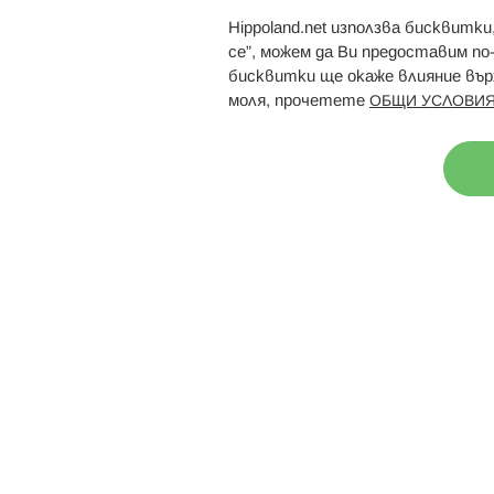
Hippoland.net използва бисквитк
Брошури
Магазини
се”, можем да Ви предоставим по
бисквитки ще окаже влияние върх
моля, прочетете
ОБЩИ УСЛОВИЯ
Н
© 2026 Hippoland.net