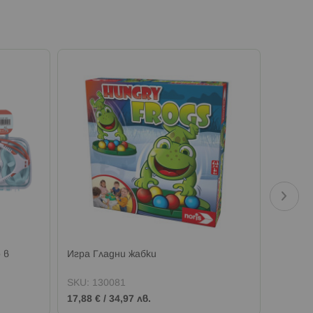
 в
Игра Гладни жабки
LITTLE
SKU:
130081
SKU:
1
17,88 €
/
34,97 лв.
9,70 €