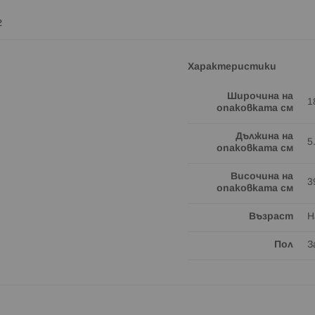
г
Характеристики
Широчина на
1
опаковката см
Дължина на
5
опаковката см
Височина на
3
опаковката см
Възраст
Н
Пол
З