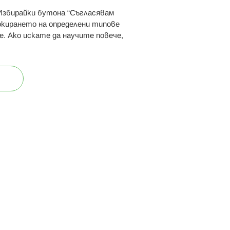
 Избирайки бутона “Съгласявам
 ни:
локирането на определени типове
е. Ако искате да научите повече,
ост
Карта на сайта