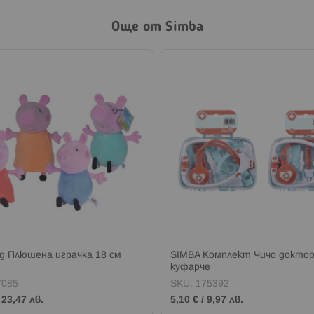
Още от Simba
ig Плюшена играчка 18 см
SIMBA Комплект Чичо доктор
куфарче
7085
SKU:
175392
/
23,47 лв.
5,10 €
/
9,97 лв.