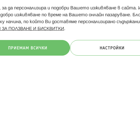
и, за да персонализира и подобри Вашето изживяване в сайта.
Свързани сайтове:
Hippoland.ro
Последвайте
-добро изживяване по време на Вашето онлайн пазаруване. Б
у начина, по който Ви доставяме персонализирано съдържани
.
 ЗА ПОЛЗВАНЕ И БИСКВИТКИ
ачини на плащане:
ПРИЕМАМ ВСИЧКИ
НАСТРОЙКИ
. Всички права запазени
Общи условия
Πолитика за поверителн
Онлайн магазин от