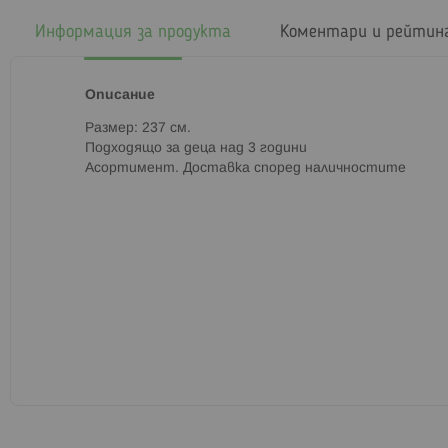
началото
на
Информация за продукта
Коментари и рейтин
галерия
със
снимки
Описание
Размер: 237 см.
Подходящо за деца над 3 години
Асортимент. Доставка според наличностите