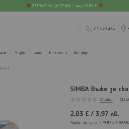
БЕЗПЛАТНА ДОСТАВКА * над 45.50 €
02 / 40 484
лами
Марки
Блог
Бюлетин
Кариери
качане
SIMBA Въже за ск
Оцени
Мар
2,03 €
/
3,97 лв.
Валутен курс: 1 EUR = 1.955