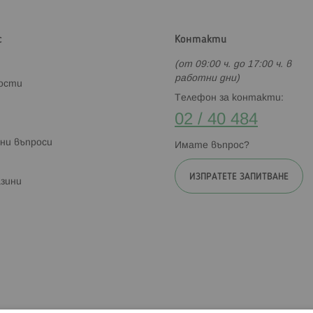
с
Контакти
(от 09:00 ч. до 17:00 ч. в
работни дни)
ности
Телефон за контакти:
02 / 40 484
ни въпроси
Имате въпрос?
ИЗПРАТЕТЕ ЗАПИТВАНЕ
зини