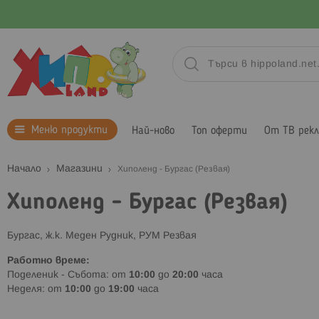
Меню продукти
Най-ново
Топ оферти
От ТВ рек
Начало
Магазини
Хиполенд - Бургас (Резвая)
Хиполенд - Бургас (Резвая)
Бургас, ж.к. Меден Рудник, РУМ Резвая
Работно време:
Поделеник - Събота: от
10:00
до
20:00
часа
Неделя: от
10:00
до
19:00
часа