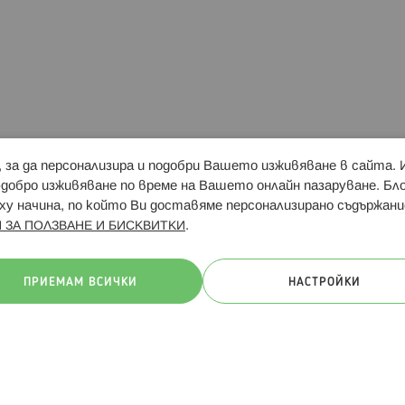
и, за да персонализира и подобри Вашето изживяване в сайта.
Свързани сайтове:
Hippoland.ro
Последвайте
-добро изживяване по време на Вашето онлайн пазаруване. Б
у начина, по който Ви доставяме персонализирано съдържани
.
 ЗА ПОЛЗВАНЕ И БИСКВИТКИ
ачини на плащане:
ПРИЕМАМ ВСИЧКИ
НАСТРОЙКИ
. Всички права запазени
Общи условия
Πолитика за поверителн
Онлайн магазин от