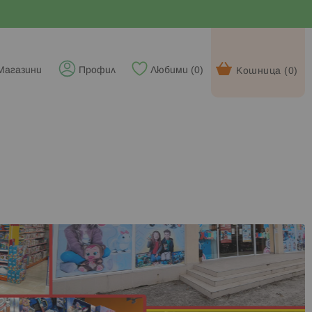
Магазини
Профил
Любими (
0
)
Кошница (
0
)