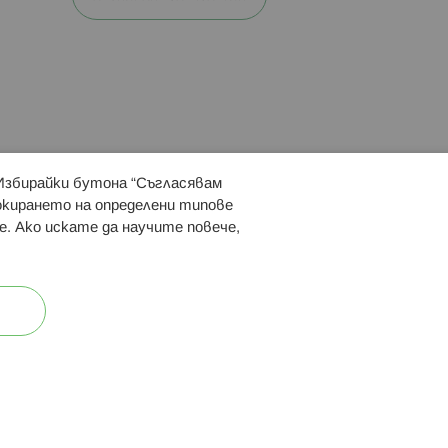
 Избирайки бутона “Съгласявам
 ни:
локирането на определени типове
е. Ако искате да научите повече,
ост
Карта на сайта