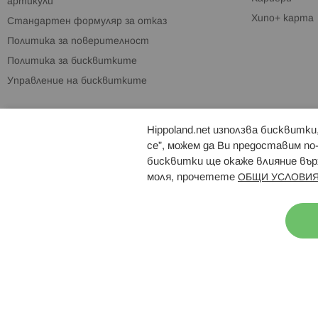
артикули
Хипо+ карта
Стандартен формуляр за отказ
Политика за поверителност
Политика за бисквитките
Управление на бисквитките
Hippoland.net използва бисквитк
Брошури
Магазини
се”, можем да Ви предоставим по
бисквитки ще окаже влияние върх
моля, прочетете
ОБЩИ УСЛОВИЯ
Н
© 2026 Hippoland.net