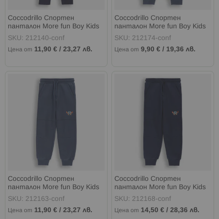
Coccodrillo Спортен
Coccodrillo Спортен
панталон More fun Boy Kids
панталон More fun Boy Kids
92-122
92-122
SKU: 212140-conf
SKU: 212174-conf
11,90 €
/
23,27 лв.
9,90 €
/
19,36 лв.
Цена от
Цена от
Coccodrillo Спортен
Coccodrillo Спортен
панталон More fun Boy Kids
панталон More fun Boy Kids
92-122
92-122
SKU: 212163-conf
SKU: 212168-conf
11,90 €
/
23,27 лв.
14,50 €
/
28,36 лв.
Цена от
Цена от