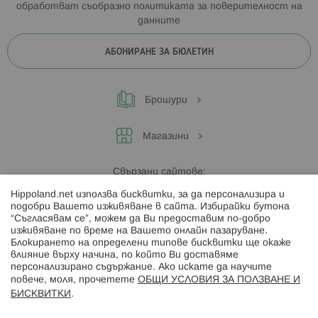
обработват съобразно
политиката за поверителност на
данните
АБОНИРАНЕ ЗА БЮЛЕТИН
Брошури
Магазини
Свързани сайтове:
Hippoland.net използва бисквитки, за да персонализира и
Hippoland.ro
подобри Вашето изживяване в сайта. Избирайки бутона
“Съгласявам се”, можем да Ви предоставим по-добро
изживяване по време на Вашето онлайн пазаруване.
Последвайте ни:
Блокирането на определени типове бисквитки ще окаже
влияние върху начина, по който Ви доставяме
персонализирано съдържание. Ако искате да научите
повече, моля, прочетете
ОБЩИ УСЛОВИЯ ЗА ПОЛЗВАНЕ И
БИСКВИТКИ
.
Начини на плащане: