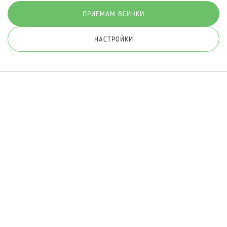
ПРИЕМАМ ВСИЧКИ
НАСТРОЙКИ
© 2026 Hippoland.net. Всички права запазени
Общи условия
Πолитика за поверителност
Карта на сайта
Онлайн магазин от
ПРИЛОЖИ