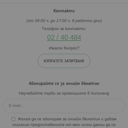
Контакти
(от 09:00 ч. до 17:00 ч. в работни дни)
Телефон за контакти:
02 / 40 484
Имате въпрос?
ИЗПРАТЕТЕ ЗАПИТВАНЕ
Абонирайте се за онлайн бюлетин
Научавайте първи за промоциите в Хиполенд
Желая да се абонирам за онлайн бюлетин и давам
съгласие предоставените от мен лични данни да се