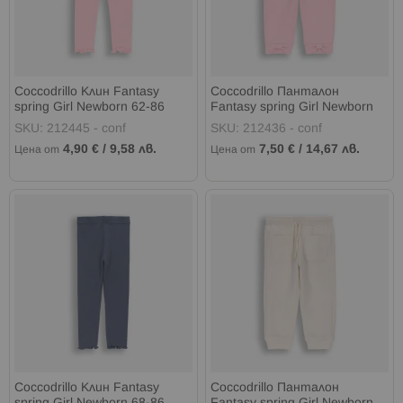
Coccodrillo Клин Fantasy
Coccodrillo Панталон
spring Girl Newborn 62-86
Fantasy spring Girl Newborn
62-86
SKU: 212445 - conf
SKU: 212436 - conf
4,90 €
/
9,58 лв.
7,50 €
/
14,67 лв.
Цена от
Цена от
Coccodrillo Клин Fantasy
Coccodrillo Панталон