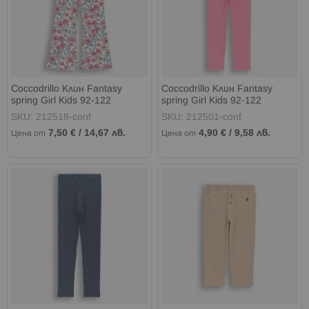
Coccodrillo Клин Fantasy
Coccodrillo Клин Fantasy
spring Girl Kids 92-122
spring Girl Kids 92-122
SKU: 212518-conf
SKU: 212501-conf
7,50 €
/
14,67 лв.
4,90 €
/
9,58 лв.
Цена от
Цена от