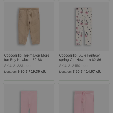
Coccodrillo Панталон More
Coccodrillo Клин Fantasy
fun Boy Newborn 62-86
spring Girl Newborn 62-86
SKU: 212231-conf
SKU: 212450 - conf
9,90 €
/
19,36 лв.
7,50 €
/
14,67 лв.
Цена от
Цена от