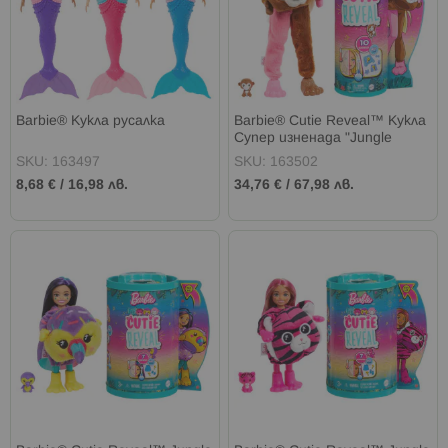
Barbie® Кукла русалка
Barbie® Cutie Reveal™ Кукла
Супер изненада "Jungle
Series" - Маймуна
SKU: 163497
SKU: 163502
8,68 €
/
16,98 лв.
34,76 €
/
67,98 лв.