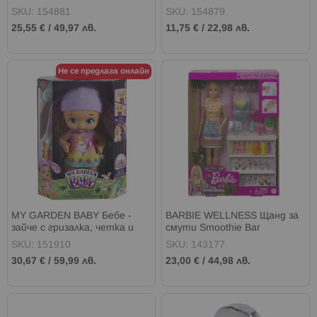
SKU: 154881
SKU: 154879
25,55 €
/
49,97 лв.
11,75 €
/
22,98 лв.
Не се предлага онлайн
MY GARDEN BABY Бебе -
BARBIE WELLNESS Щанд за
зайче с гризалка, четка и
смути Smoothie Bar
паста за зъби
SKU: 151910
SKU: 143177
30,67 €
/
59,99 лв.
23,00 €
/
44,98 лв.