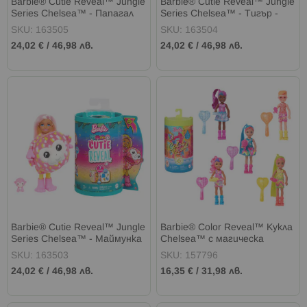
Barbie® Cutie Reveal™ Jungle
Barbie® Cutie Reveal™ Jungle
Series Chelsea™ - Папагал
Series Chelsea™ - Тигър -
Тукан - изненада
изненада
SKU: 163505
SKU: 163504
24,02 €
/
46,98 лв.
24,02 €
/
46,98 лв.
Barbie® Cutie Reveal™ Jungle
Barbie® Color Reveal™ Кукла
Series Chelsea™ - Маймунка
Chelsea™ с магическа
- изненада
трансформация - неонови
SKU: 163503
SKU: 157796
шарки
24,02 €
/
46,98 лв.
16,35 €
/
31,98 лв.