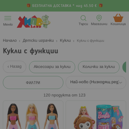
БЕЗПЛАТНА ДОСТАВКА * над 45.50 €
Прескачане
към
Търси
Магазини
Кошница (
Меню
съдържанието
Начало
Детски играчки
Кукли
Кукли с функции
Кукли с функции
Назад
Аксесоари за кукли
Колички за кукли
ФИЛТРИ
120
продукта от
123