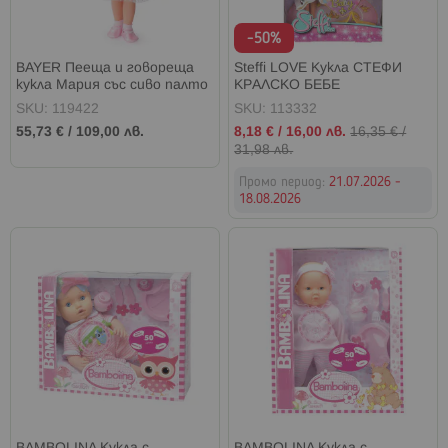
-50%
BAYER Пееща и говореща
Steffi LOVE Кукла СТЕФИ
кукла Мария със сиво палто
КРАЛСКО БЕБЕ
SKU: 119422
SKU: 113332
Промо
55,73 €
/
109,00 лв.
8,18 €
/
16,00 лв.
16,35 €
/
цена
31,98 лв.
Промо период:
21.07.2026 -
18.08.2026