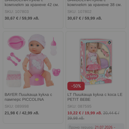
BAMBOLINA Кукла с
BAMBOLINA Кукла с
комплект за хранене 42 см.
комплект за хранене 38 см.
SKU: 107803
SKU: 107802
30,67 €
/
59,99 лв.
30,67 €
/
59,99 лв.
-50%
BAYER Пишкаща кукла с
LT Пишкаща кукла с коса LE
памперс PICCOLINA
PETIT BEBE
SKU: 089998
SKU: 087595
Промо
21,98 €
/
42,99 лв.
10,22 €
/
19,99 лв.
20,44 €
/
цена
39,98 лв.
Промо период:
21.07.2026 -