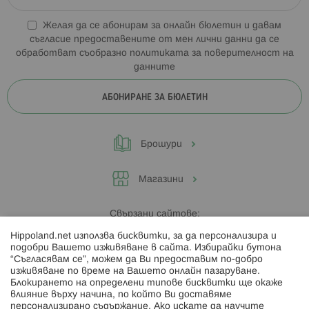
Желая да се абонирам за онлайн бюлетин и давам
съгласие предоставените от мен лични данни да се
обработват съобразно
политиката за поверителност на
данните
АБОНИРАНЕ ЗА БЮЛЕТИН
Брошури
Магазини
Свързани сайтове:
Hippoland.net използва бисквитки, за да персонализира и
Hippoland.ro
подобри Вашето изживяване в сайта. Избирайки бутона
“Съгласявам се”, можем да Ви предоставим по-добро
изживяване по време на Вашето онлайн пазаруване.
Последвайте ни:
Блокирането на определени типове бисквитки ще окаже
влияние върху начина, по който Ви доставяме
персонализирано съдържание. Ако искате да научите