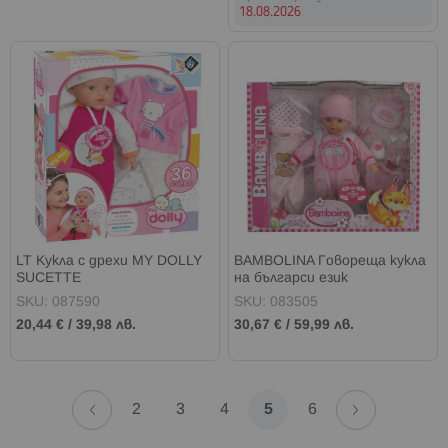
18.08.2026
LT Кукла с дрехи MY DOLLY
BAMBOLINA Говореща кукла
SUCETTE
на българси език
SKU: 087590
SKU: 083505
20,44 €
/
39,98 лв.
30,67 €
/
59,99 лв.
Страница
Страница
Назад
Страница
Напред
Страница
Страница
Страница
В
Страница
2
3
4
5
6
момента