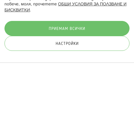
повече, моля, прочетете
ОБЩИ УСЛОВИЯ ЗА ПОЛЗВАНЕ И
БИСКВИТКИ
.
Начини на плащане:
ПРИЕМАМ ВСИЧКИ
НАСТРОЙКИ
© 2026 Hippoland.net. Всички права запазени
Общи условия
Πолитика за поверителност
Карта на сайта
Онлайн магазин от
ПРИЛОЖИ