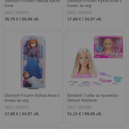
Disney® Frozen Пееща кукла
Disney® Frozen Кукла Елза с
Елза
кънки за лед
SKU: 194204
SKU: 194202
35,78 €
/
69,98 лв.
17,88 €
/
34,97 лв.
Disney® Frozen Кукла Анна с
Barbie® Глава за прически
кънки за лед
Deluxe Rainbow
SKU: 194203
SKU: 194182
17,88 €
/
34,97 лв.
51,12 €
/
99,98 лв.