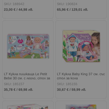
трансформация
SKU: 188942
SKU: 190824
23,00 €
/
44,98 лв.
65,96 €
/
129,01 лв.
LT Кукла пишкаща Le Petit
LT Кукла Baby King 37 см. със
Bebe 30 см. с легло, стол за
стол за кола
хранене и корито
SKU: 185157
SKU: 185155
35,78 €
/
69,98 лв.
30,67 €
/
59,99 лв.