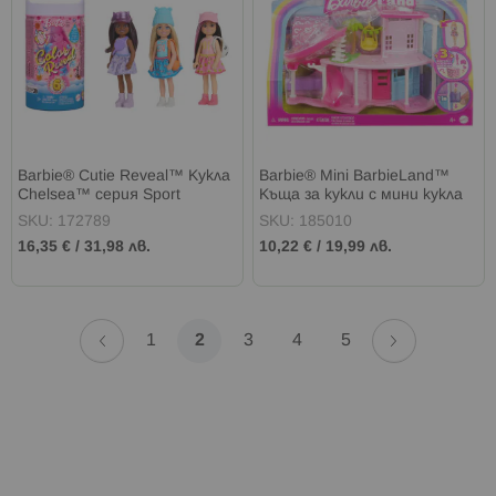
Barbie® Cutie Reveal™ Куклa
Barbie® Mini BarbieLand™
Chelsea™ серия Sport
Къща за кукли с мини кукла
SKU: 172789
SKU: 185010
16,35 €
/
31,98 лв.
10,22 €
/
19,99 лв.
Страница
Страница
Назад
Страница
Напред
Страница
В
Страница
Страница
Страница
1
2
3
4
5
момента
четете
страница