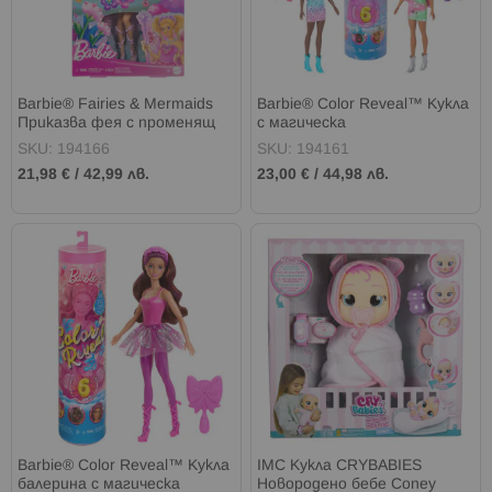
Barbie® Fairies & Mermaids
Barbie® Color Reveal™ Кукла
Приказва фея с променящ
с магическа
се цвят
трансформация Disco Star
SKU: 194166
SKU: 194161
21,98 €
/
42,99 лв.
23,00 €
/
44,98 лв.
Barbie® Color Reveal™ Кукла
IMC Кукла CRYBABIES
балерина с магическа
Новородено бебе Coney