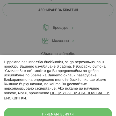
АБОНИРАНЕ ЗА БЮЛЕТИН
Брошури
Магазини
Свързани сайтове:
Hippoland.net използва бисквитки, за да персонализира и
Hippoland.ro
подобри Вашето изживяване в сайта. Избирайки бутона
“Съгласявам се”, можем да Ви предоставим по-добро
изживяване по време на Вашето онлайн пазаруване.
Последвайте ни:
Блокирането на определени типове бисквитки ще окаже
влияние върху начина, по който Ви доставяме
персонализирано съдържание. Ако искате да научите
повече, моля, прочетете
ОБЩИ УСЛОВИЯ ЗА ПОЛЗВАНЕ И
БИСКВИТКИ
.
Начини на плащане:
ПРИЕМАМ ВСИЧКИ