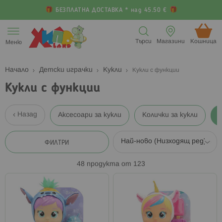
БЕЗПЛАТНА ДОСТАВКА * над 45.50 €
Прескачане
към
Търси
Магазини
Кошница (
Меню
съдържанието
Начало
Детски играчки
Кукли
Кукли с функции
Кукли с функции
Назад
Аксесоари за кукли
Колички за кукли
ФИЛТРИ
48
продукта от
123