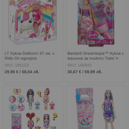
LT Кукла Dollicorn 37 см. с
Barbie® Dreamtopia™ Кукла с
Ride-On еднорог
машина за пликти Twist 'n
Style™
SKU: 185153
SKU: 185843
29,98 €
/
58,64 лв.
30,67 €
/
59,99 лв.