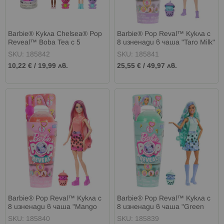
Barbie® Кукла Chelsea® Pop
Barbie® Pop Reval™ Кукла с
Reveal™ Boba Tea с 5
8 изненади в чаша "Taro Milk"
изненади
SKU: 185842
SKU: 185841
10,22 €
/
19,99 лв.
25,55 €
/
49,97 лв.
Barbie® Pop Reval™ Кукла с
Barbie® Pop Reval™ Кукла с
8 изненади в чаша "Mango
8 изненади в чаша "Green
Mochi"
Tea"
SKU: 185840
SKU: 185839