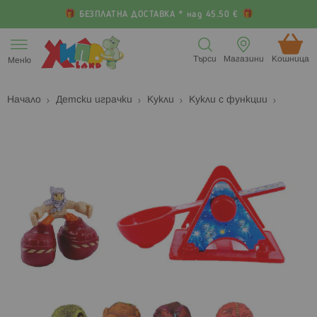
БЕЗПЛАТНА ДОСТАВКА * над 45.50 €
Прескачане
към
Търси
Магазини
Кошница (
Меню
съдържанието
Начало
Детски играчки
Кукли
Кукли с функции
Преминете
П
към
к
края
н
на
н
галерията
г
на
с
изображенията
с