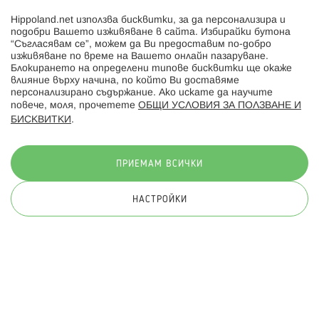
Hippoland.net използва бисквитки, за да персонализира и
Hippoland.ro
подобри Вашето изживяване в сайта. Избирайки бутона
“Съгласявам се”, можем да Ви предоставим по-добро
изживяване по време на Вашето онлайн пазаруване.
Последвайте ни:
Блокирането на определени типове бисквитки ще окаже
влияние върху начина, по който Ви доставяме
персонализирано съдържание. Ако искате да научите
повече, моля, прочетете
ОБЩИ УСЛОВИЯ ЗА ПОЛЗВАНЕ И
БИСКВИТКИ
.
Начини на плащане:
ПРИЕМАМ ВСИЧКИ
НАСТРОЙКИ
© 2026 Hippoland.net. Всички права запазени
Общи условия
Πолитика за поверителност
Карта на сайта
Онлайн магазин от