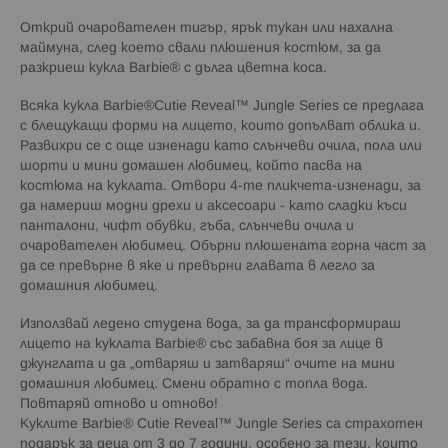
Открий очарователен тигър, ярък тукан или нахална
маймуна, след което свали плюшения костюм, за да
разкриеш кукла Barbie® с дълга цветна коса.
Всяка кукла Barbie®Cutie Reveal™ Jungle Series се предлага
с блещукащи форми на лицето, които допълват облика и.
Развихри се с още изненади като слънчеви очила, пола или
шорти и мини домашен любимец, който пасва на
костюма на куклата. Отвори 4-те пликчета-изненади, за
да намериш модни дрехи и аксесоари - като сладки къси
панталони, чифт обувки, гъба, слънчеви очила и
очарователен любимец. Обърни плюшената горна част за
да се превърне в яке и превърни главата в легло за
домашния любимец.
Използвай ледено студена вода, за да трансформираш
лицето на куклата Barbie® със забавна боя за лице в
джунглата и да „отваряш и затваряш“ очите на мини
домашния любимец. Смени обратно с топла вода.
Повтаряй отново и отново!
Куклите Barbie® Cutie Reveal™ Jungle Series са страхотен
подарък за деца от 3 до 7 години, особено за тези, които