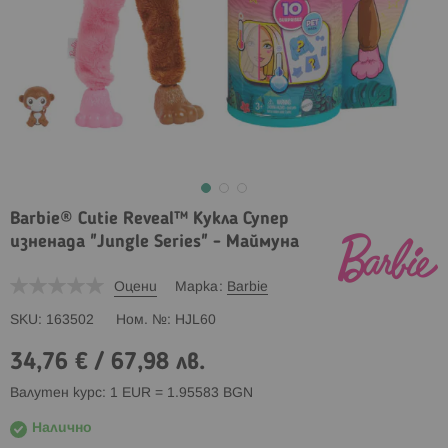
Barbie® Cutie Reveal™ Кукла Супер
изненада "Jungle Series" - Маймуна
Оцени
Марка
Barbie
SKU
163502
Ном. №
HJL60
34,76 €
/
67,98 лв.
Валутен курс: 1 EUR = 1.95583 BGN
Налично