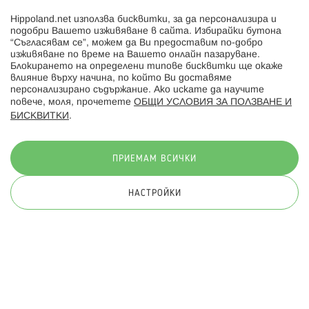
Hippoland.net използва бисквитки, за да персонализира и
Hippoland.ro
подобри Вашето изживяване в сайта. Избирайки бутона
“Съгласявам се”, можем да Ви предоставим по-добро
изживяване по време на Вашето онлайн пазаруване.
Последвайте ни:
Блокирането на определени типове бисквитки ще окаже
влияние върху начина, по който Ви доставяме
персонализирано съдържание. Ако искате да научите
повече, моля, прочетете
ОБЩИ УСЛОВИЯ ЗА ПОЛЗВАНЕ И
БИСКВИТКИ
.
Начини на плащане:
ПРИЕМАМ ВСИЧКИ
НАСТРОЙКИ
© 2026 Hippoland.net. Всички права запазени
Общи условия
Πолитика за поверителност
Карта на сайта
Онлайн магазин от