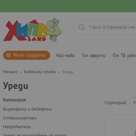
Меню продукти
Най-ново
Топ оферти
От ТВ рек
Начало
Бебешки стоки
Уреди
Уреди
Категория
Сортирай
Видеофони и бебефони
Стерилизатори
Нагреватели
Уреди за приготвяне на храна