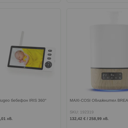
део бебефон IRIS 360°
MAXI-COSI Овлажнител BRE
SKU: 192319
,01 лв.
132,42 €
/
258,99 лв.