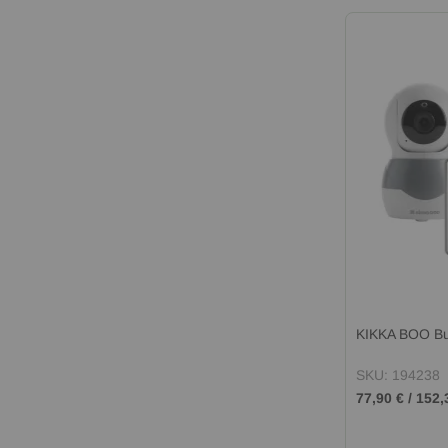
KIKKA BOO В
SKU: 194238
77,90 €
/
152,