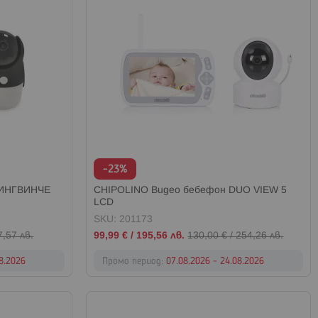
-23%
ПИНГВИНЧЕ
CHIPOLINO Видео бебефон DUO VIEW 5
LCD
SKU: 201173
Промо
7,57 лв.
99,99 €
/
195,56 лв.
130,00 €
/
254,26 лв.
цена
08.2026
Промо период:
07.08.2026 - 24.08.2026