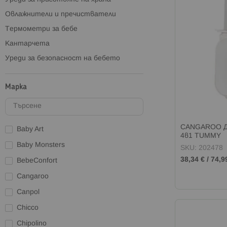
Овлажнители и пречистватели
Термометри за бебе
Кантарчета
Уреди за безопасност на бебето
Марка
CANGAROO Д
Baby Art
4в1 TUMMY
Baby Monsters
SKU: 202478
38,34 €
/
74,9
BebeConfort
Cangaroo
Canpol
Chicco
Chipolino