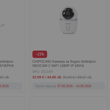
-23%
бебефон
CHIPOLINO Камера за видео бебефон
ЛА/ЧЕРНА
NEOCAM 2 WIFI 1080P IP БЯЛА
SKU: 201183
Промо
67 лв.
22,99 €
/
44,96 лв.
30,00 €
/
58,67 лв.
цена
08.2026
Промо период:
07.08.2026 - 24.08.2026