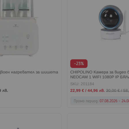
-23%
воен нагревател за шишета
CHIPOLINO Камера за видео 
NEOCAM 1 WIFI 1080P IP БЯ
SKU: 201184
Промо
9 лв.
22,99 €
/
44,96 лв.
30,00 €
/
58,
цена
Промо период:
07.08.2026 - 24.