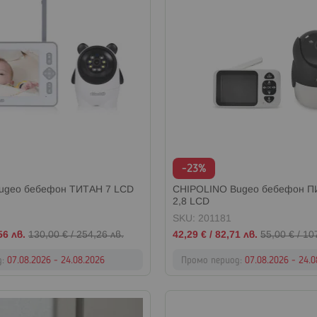
-23%
идео бебефон ТИТАН 7 LCD
CHIPOLINO Видео бебефон 
2,8 LCD
SKU: 201181
Промо
56 лв.
130,00 €
/
254,26 лв.
42,29 €
/
82,71 лв.
55,00 €
/
10
цена
д:
07.08.2026 - 24.08.2026
Промо период:
07.08.2026 - 24.