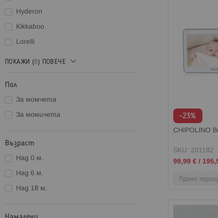
Hyderon
Kikkaboo
Lorelli
ПОКАЖИ (
8
) ПОВЕЧЕ
Пол
За момчета
За момичета
-23%
CHIPOLINO В
Възраст
SKU: 201182
Над 0 м.
Промо
99,99 €
/
195,
цена
Над 6 м.
Промо перио
Над 18 м.
Намалени