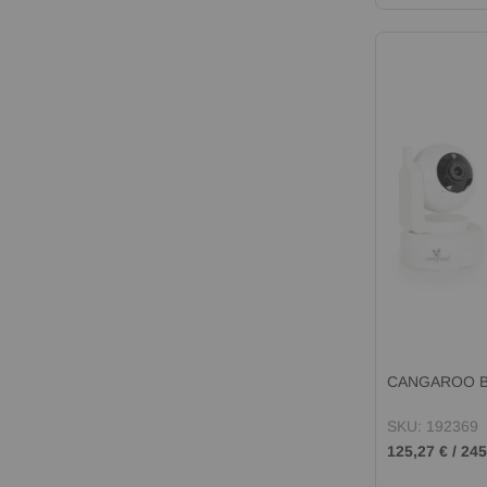
CANGAROO Ви
SKU: 192369
125,27 €
/
245