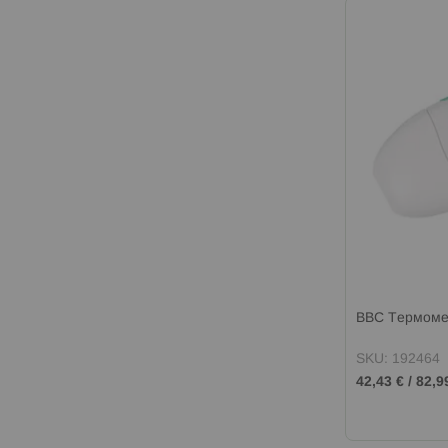
BBC Термоме
SKU: 192464
42,43 €
/
82,9