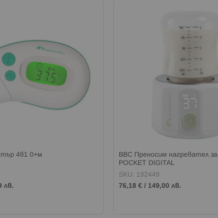
тър 4в1 0+м
BBC Преносим нагревател з
POCKET DIGITAL
SKU: 192449
9 лв.
76,18 €
/
149,00 лв.