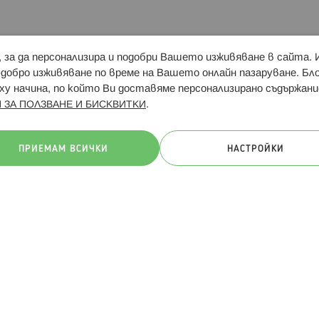
и, за да персонализира и подобри Вашето изживяване в сайта.
Свързани сайтове:
Hippoland.ro
Последвайте
-добро изживяване по време на Вашето онлайн пазаруване. Б
у начина, по който Ви доставяме персонализирано съдържани
.
 ЗА ПОЛЗВАНЕ И БИСКВИТКИ
ачини на плащане:
ПРИЕМАМ ВСИЧКИ
НАСТРОЙКИ
. Всички права запазени
Общи условия
Πолитика за поверителн
Онлайн магазин от