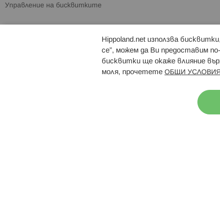
Управление на бисквитките
Hippoland.net използва бисквитк
Брошури
Магазини
се”, можем да Ви предоставим по
бисквитки ще окаже влияние върх
моля, прочетете
ОБЩИ УСЛОВИЯ
Н
© 2026 Hippoland.net