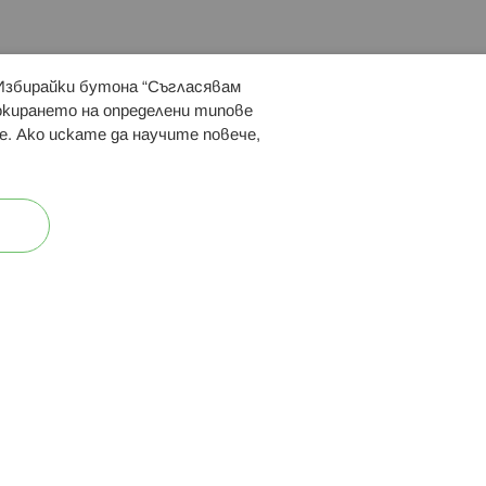
 Избирайки бутона “Съгласявам
 ни:
локирането на определени типове
е. Ако искате да научите повече,
ост
Карта на сайта