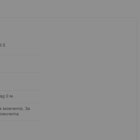
9.5
ад 0 м.
а момчета, За
омичета