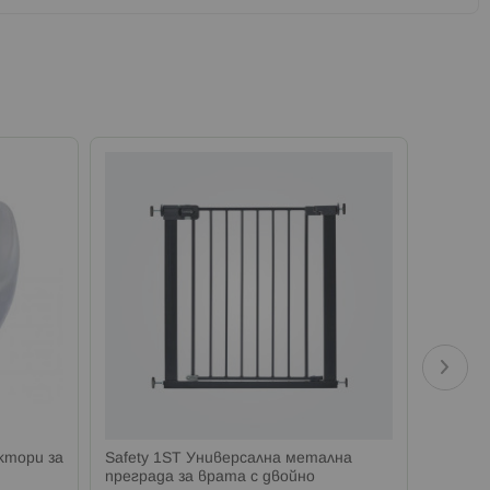
ктори за
Safety 1ST Универсална метална
Safety
преграда за врата с двойно
преград