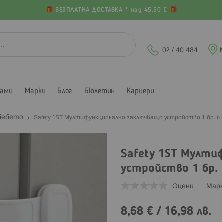
БЕЗПЛАТНА ДОСТАВКА * над 45.50 €
02 / 40 484
лами
Марки
Блог
Бюлетин
Кариери
 бебето
Safety 1ST Мултифункционално заключващо устройство 1 бр. с
Safety 1ST Мулти
устройство 1 бр.
Оцени
Мар
8,68 €
/
16,98 лв.