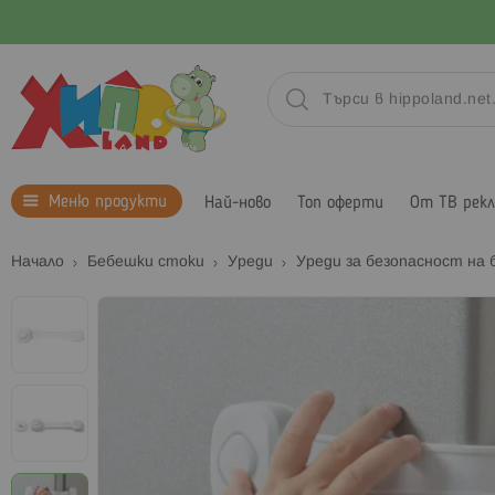
Меню продукти
Най-ново
Топ оферти
От ТВ рек
Начало
Бебешки стоки
Уреди
Уреди за безопасност на
Преминете
към
края
на
галерията
на
изображенията