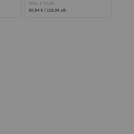
заключване 73 см. ЧЕРЕН
см. БЯ
SKU:
170133
SKU:
1
60,84 €
/
118,99 лв.
76,18 €