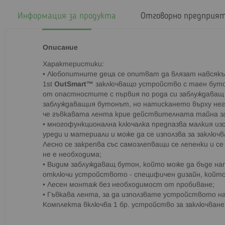
началото
на
Информация за продукта
Отговорно предприя
галерия
със
снимки
Описание
Характеристики:
• Любопитните деца се опитват да влязат навсякъде
1st
OutSmart™
заключващо устройство с таен буто
от опастностите с първия по рода си заблуждаващ
заблуждаващия бутонът, но натискането върху нег
че гъвкавата лента крие действителната тайна з
• многофункционална ключалка предпазва малкия из
уреди и материали и може да се използва за заключ
Лесно се закрепва със самозлепващи се лепенки и с
не е необходима;
• Видим заблуждаващ бутон, който може да бъде н
отключи устройството - специфичен дизайн, който
• Лесен монтаж без необходимост от пробиване;
• Гъвкава лента, за да използвате устройството н
Комплекта включва 1 бр. устройство за заключване