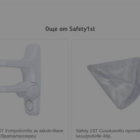
Още от Safety1st
1ST Устройство за заключване
Safety 1ST Силиконови проте
/врата/прозорец
ъгли/ръбове 4бр.