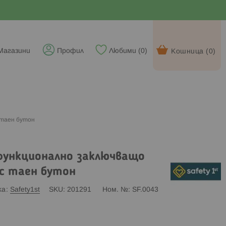
Магазини
Профил
Любими (
0
)
Кошница (
0
)
 таен бутон
функционално заключващо
 с таен бутон
ка
Safety1st
SKU
201291
Ном. №
SF.0043