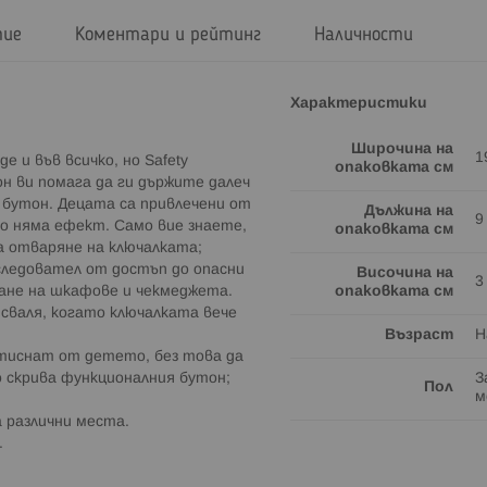
тие
Коментари и рейтинг
Наличности
Характеристики
Широчина на
1
 и във всичко, но Safety
опаковката см
н ви помага да ги държите далеч
 бутон. Децата са привлечени от
Дължина на
9
о няма ефект. Само вие знаете,
опаковката см
а отваряне на ключалката;
следовател от достъп до опасни
Височина на
3
ване на шкафове и чекмеджета.
опаковката см
е сваля, когато ключалката вече
Възраст
Н
атиснат от детето, без това да
 скрива функционалния бутон;
З
Пол
м
а различни места.
.