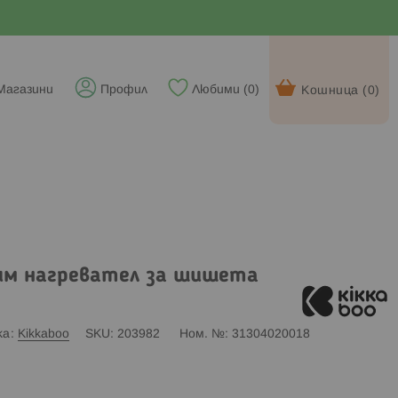
Магазини
Профил
Любими (
0
)
Кошница (
0
)
им нагревател за шишета
ка
Kikkaboo
SKU
203982
Ном. №
31304020018