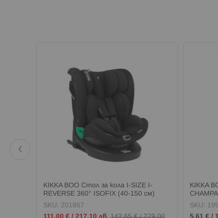
а-
KIKKA BOO Стол за кола I-SIZE I-
KIKKA B
REVERSE 360° ISOFIX (40-150 см)
CHAMP
BLACK
SKU:
201867
SKU:
19
Промо
111,00 €
/
217,10 лв.
142,65 €
/
279,00
5,61 €
/