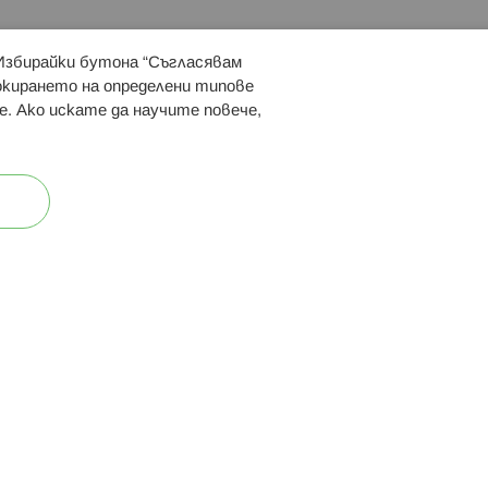
 Избирайки бутона “Съгласявам
 ни:
локирането на определени типове
е. Ако искате да научите повече,
ост
Карта на сайта