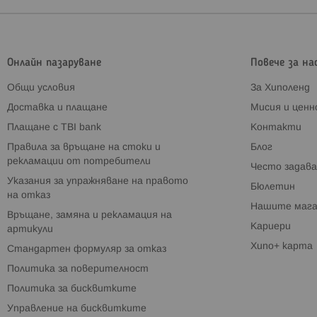
Онлайн пазаруване
Повече за на
Общи условия
За Хиполенд
Доставка и плащане
Мисия и цен
Плащане с TBI bank
Контакти
Правила за връщане на стоки и
Блог
рекламации от потребители
Често задава
Указания за упражняване на правото
Бюлетин
на отказ
Нашите мага
Връщане, замяна и рекламация на
Кариери
артикули
Хипо+ карта
Стандартен формуляр за отказ
Политика за поверителност
Политика за бисквитките
Управление на бисквитките