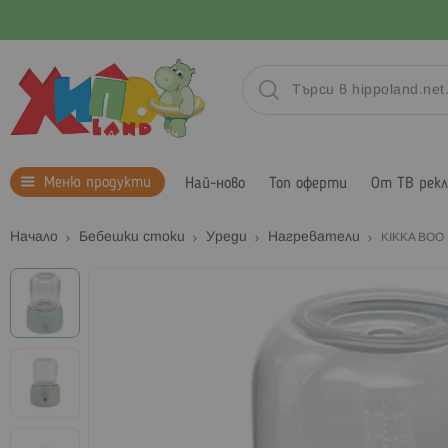
Меню продукти
Най-ново
Топ оферти
От ТВ рек
Начало
Бебешки стоки
Уреди
Нагреватели
KIKKA BOO
Преминете
към
края
на
галерията
на
изображенията