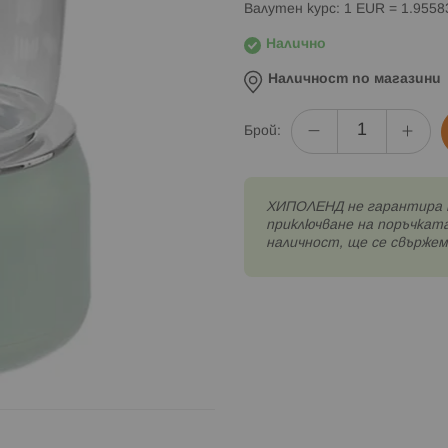
Валутен курс: 1 EUR = 1.955
Налично
Наличност по магазини
Брой:
XИПОЛЕНД не гарантира 
приключване на поръчката
наличност, ще се свържем 