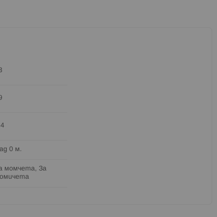
3
9
.4
ад 0 м.
а момчета, За
омичета