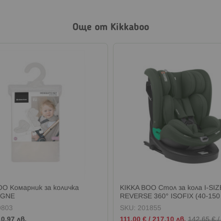
Още от Kikkaboo
OO Комарник за количка
KIKKA BOO Стол за кола I-SIZE
AGNE
REVERSE 360° ISOFIX (40-150
ARMY GREEN
9803
SKU:
201855
Промо
10,97 лв.
111,00 €
/
217,10 лв.
142,65 €