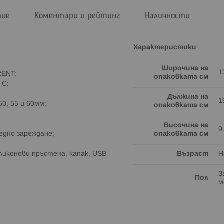
тие
Коментари и рейтинг
Наличности
Характеристики
Широчина на
1
RENT;
опаковката см
 C;
Дължина на
1
0, 55 и 60мм;
опаковката см
;
Височина на
9
 едно зареждане;
опаковката см
ликонови пръстена, капак, USB
Възраст
Н
З
Пол
м