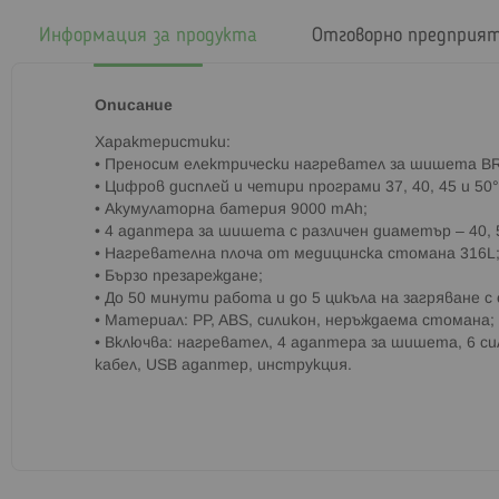
началото
на
Информация за продукта
Отговорно предприя
галерия
със
снимки
Описание
Характеристики:
• Преносим електрически нагревател за шишета B
• Цифров дисплей и четири програми 37, 40, 45 и 50°
• Акумулаторна батерия 9000 mAh;
• 4 адаптера зa шишета с различен диаметър – 40, 5
• Нагревателна плоча от медицинска стомана 316L
• Бързо презареждане;
• До 50 минути работа и до 5 цикъла на загряване с
• Материал: PP, ABS, силикон, неръждаема стомана;
• Включва: нагревател, 4 адаптера за шишета, 6 си
кабел, USB адаптер, инструкция.