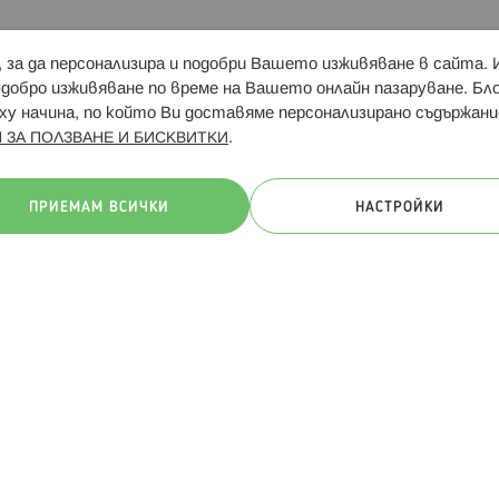
и, за да персонализира и подобри Вашето изживяване в сайта.
Свързани сайтове:
Hippoland.ro
Последвайте
-добро изживяване по време на Вашето онлайн пазаруване. Б
у начина, по който Ви доставяме персонализирано съдържани
.
 ЗА ПОЛЗВАНЕ И БИСКВИТКИ
ачини на плащане:
ПРИЕМАМ ВСИЧКИ
НАСТРОЙКИ
. Всички права запазени
Общи условия
Πолитика за поверителн
Онлайн магазин от