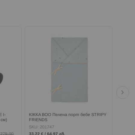
 I-
KIKKA BOO Пелена порт бебе STRIPY
KIKKA 
 см)
FRIENDS
150 см
SKU:
201747
SKU:
1
/
279,00
33,22 €
/
64,97 лв.
23,00 €