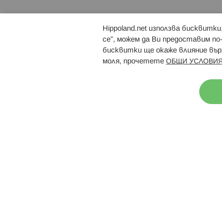
Hippoland.net използва бисквитк
Брошури
Магазини
се”, можем да Ви предоставим по
бисквитки ще окаже влияние върх
моля, прочетете
ОБЩИ УСЛОВИЯ
Н
© 2026 Hippoland.net