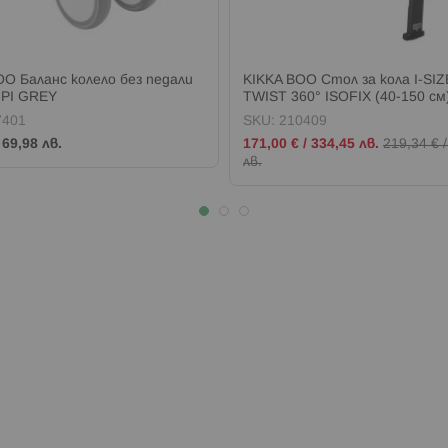
OO Баланс колело без педали
KIKKA BOO Стол за кола I-SIZE
PI GREY
TWIST 360° ISOFIX (40-150 см
COFFEE
7401
SKU:
210409
Промо
/
69,98 лв.
171,00 €
/
334,45 лв.
219,34 €
цена
лв.