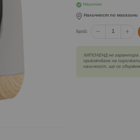
Налично
Наличност по магазини
Брой:
XИПОЛЕНД не гарантира 
приключване на поръчката
наличност, ще се свържем 