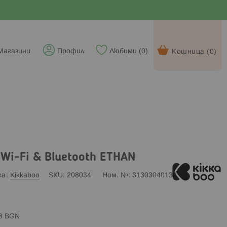
Магазини
Профил
Любими (
0
)
Кошница (
0
)
Wi-Fi & Bluetooth ETHAN
ка
Kikkaboo
SKU
208034
Ном. №
31303040132
83 BGN