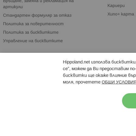
Връщане, замяна и рекламация на
Кариери
артикули
Хипо+ карта
Стандартен формуляр за отказ
Политика за поверителност
Политика за бисквитките
Управление на бисквитките
Hippoland.net използва бисквитк
Брошури
Магазини
се”, можем да Ви предоставим по
бисквитки ще окаже влияние върх
моля, прочетете
ОБЩИ УСЛОВИЯ
Н
© 2026 Hippoland.net