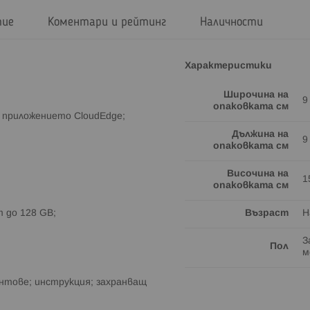
тие
Коментари и рейтинг
Наличности
Характеристики
Широчина на
9
опаковката см
з приложението CloudEdge;
Дължина на
9
опаковката см
Височина на
1
опаковката см
 до 128 GB;
Възраст
Н
З
Пол
м
интове; инструкция; захранващ