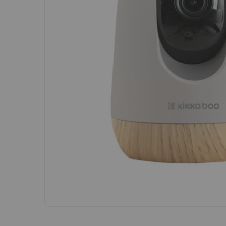
Преминете
към