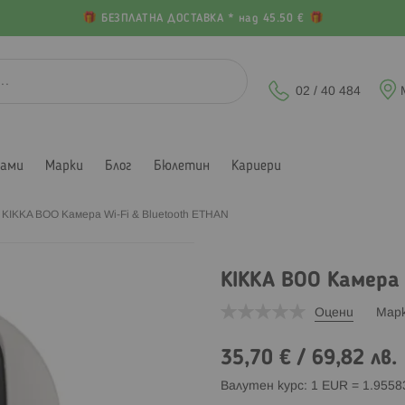
БЕЗПЛАТНА ДОСТАВКА * над 45.50 €
02 / 40 484
лами
Марки
Блог
Бюлетин
Кариери
KIKKA BOO Камера Wi-Fi & Bluetooth ETHAN
KIKKA BOO Камера 
Оцени
Мар
35,70 €
/
69,82 лв.
Валутен курс: 1 EUR = 1.955