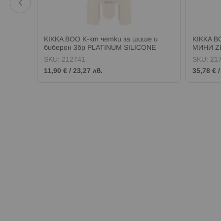
ана 6+м
KIKKA BOO К-кт четки за шише и
KIKKA B
биберон 3бр PLATINUM SILICONE
МИНИ ZI
SAND
SKU:
212741
SKU:
21
11,90 €
/
23,27 лв.
35,78 €