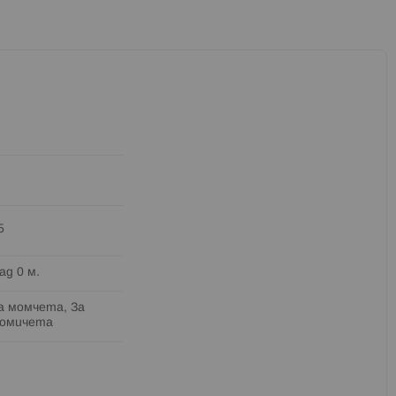
5
ад 0 м.
а момчета, За
омичета