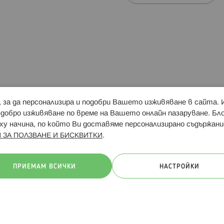
и, за да персонализира и подобри Вашето изживяване в сайта.
Свързани сайтове:
Hippoland.ro
Последвайте
-добро изживяване по време на Вашето онлайн пазаруване. Б
у начина, по който Ви доставяме персонализирано съдържани
.
 ЗА ПОЛЗВАНЕ И БИСКВИТКИ
ачини на плащане:
ПРИЕМАМ ВСИЧКИ
НАСТРОЙКИ
. Всички права запазени
Общи условия
Πолитика за поверителн
Онлайн магазин от