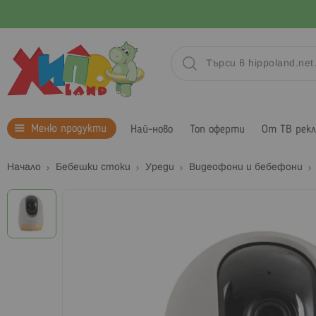
Меню продукти
Най-ново
Топ оферти
От ТВ рек
Начало
Бебешки стоки
Уреди
Видеофони и бебефони
Преминете
към
края
на
галерията
на
изображенията