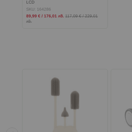
LCD
SKU:
164286
Промо
89,99 €
/
176,01 лв.
117,09 €
/
229,01
цена
лв.