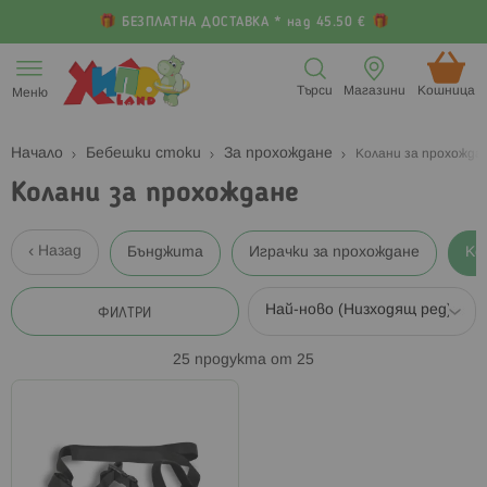
БЕЗПЛАТНА ДОСТАВКА * над 45.50 €
Прескачане
към
Търси
Магазини
Кошница (
Меню
съдържанието
Начало
Бебешки стоки
За прохождане
Колани за прохожда
Колани за прохождане
Назад
Бънджита
Играчки за прохождане
Ко
ФИЛТРИ
25
продукта от
25