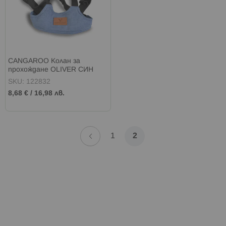
CANGAROO Колан за
прохождане OLIVER СИН
SKU: 122832
8,68 €
/
16,98 лв.
Страница
Страница
Назад
Страница
В
1
2
момента
четете
страница