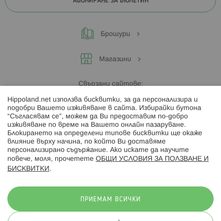
АБОНИРАНЕ ЗА БЮЛЕТИН
Брошури
Магазини
Свързани сайтове:
Hippoland.net използва бисквитки, за да персонализира и
Hippoland.ro
подобри Вашето изживяване в сайта. Избирайки бутона
“Съгласявам се”, можем да Ви предоставим по-добро
изживяване по време на Вашето онлайн пазаруване.
Последвайте ни:
Блокирането на определени типове бисквитки ще окаже
влияние върху начина, по който Ви доставяме
персонализирано съдържание. Ако искате да научите
повече, моля, прочетете
ОБЩИ УСЛОВИЯ ЗА ПОЛЗВАНЕ И
БИСКВИТКИ
.
Начини на плащане:
ПРИЕМАМ ВСИЧКИ