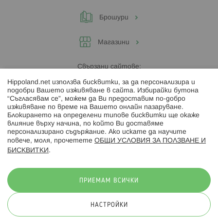
Брошури
Магазини
Свързани сайтове:
Hippoland.net използва бисквитки, за да персонализира и
Hippoland.ro
подобри Вашето изживяване в сайта. Избирайки бутона
“Съгласявам се”, можем да Ви предоставим по-добро
изживяване по време на Вашето онлайн пазаруване.
Последвайте ни:
Блокирането на определени типове бисквитки ще окаже
влияние върху начина, по който Ви доставяме
персонализирано съдържание. Ако искате да научите
повече, моля, прочетете
ОБЩИ УСЛОВИЯ ЗА ПОЛЗВАНЕ И
БИСКВИТКИ
.
Начини на плащане:
ПРИЕМАМ ВСИЧКИ
НАСТРОЙКИ
© 2026 Hippoland.net. Всички права запазени