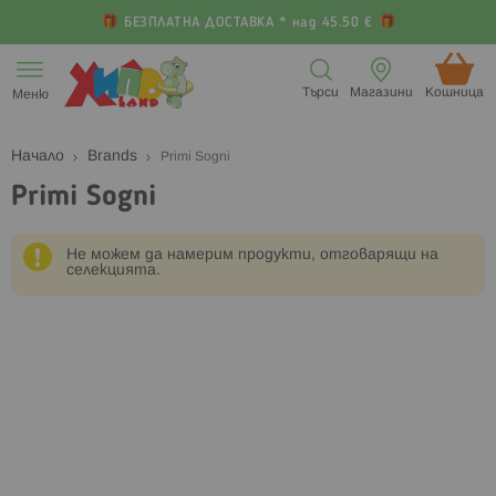
БЕЗПЛАТНА ДОСТАВКА * над 45.50 €
Прескачане
към
Търси
Магазини
Кошница (
Меню
съдържанието
Начало
Brands
Primi Sogni
Primi Sogni
Не можем да намерим продукти, отговарящи на
селекцията.