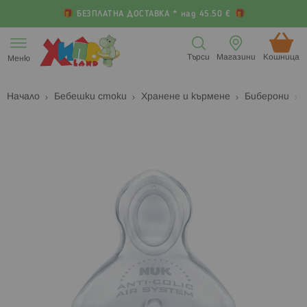
БЕЗПЛАТНА ДОСТАВКА * над 45.50 €
Прескачане
към
Търси
Магазини
Кошница (
Меню
съдържанието
Начало
Бебешки стоки
Хранене и кърмене
Биберони
Преминете
П
към
к
края
н
на
н
галерията
г
на
с
изображенията
с