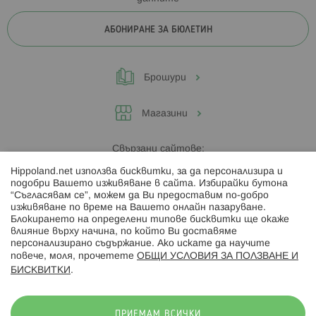
АБОНИРАНЕ ЗА БЮЛЕТИН
Брошури
Магазини
Свързани сайтове:
Hippoland.net използва бисквитки, за да персонализира и
Hippoland.ro
подобри Вашето изживяване в сайта. Избирайки бутона
“Съгласявам се”, можем да Ви предоставим по-добро
изживяване по време на Вашето онлайн пазаруване.
Последвайте ни:
Блокирането на определени типове бисквитки ще окаже
влияние върху начина, по който Ви доставяме
персонализирано съдържание. Ако искате да научите
повече, моля, прочетете
ОБЩИ УСЛОВИЯ ЗА ПОЛЗВАНЕ И
БИСКВИТКИ
.
Начини на плащане:
ПРИЕМАМ ВСИЧКИ