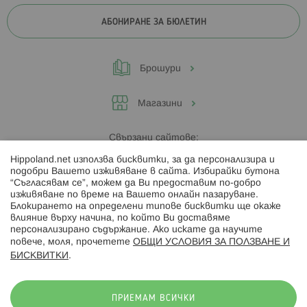
АБОНИРАНЕ ЗА БЮЛЕТИН
Брошури
Магазини
Свързани сайтове:
Hippoland.net използва бисквитки, за да персонализира и
Hippoland.ro
подобри Вашето изживяване в сайта. Избирайки бутона
“Съгласявам се”, можем да Ви предоставим по-добро
изживяване по време на Вашето онлайн пазаруване.
Последвайте ни:
Блокирането на определени типове бисквитки ще окаже
влияние върху начина, по който Ви доставяме
персонализирано съдържание. Ако искате да научите
повече, моля, прочетете
ОБЩИ УСЛОВИЯ ЗА ПОЛЗВАНЕ И
БИСКВИТКИ
.
Начини на плащане:
ПРИЕМАМ ВСИЧКИ