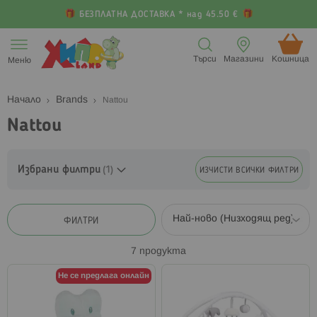
БЕЗПЛАТНА ДОСТАВКА * над 45.50 €
Прескачане
към
Търси
Магазини
Кошница (
Меню
съдържанието
Начало
Brands
Nattou
Nattou
Избрани филтри
ИЗЧИСТИ ВСИЧКИ ФИЛТРИ
ФИЛТРИ
7
продукта
Не се предлага онлайн