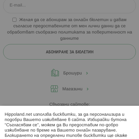
Желая да се абонирам за онлайн бюлетин и давам
съгласие предоставените от мен лични данни да се
обработват съобразно
политиката за поверителност на
данните
АБОНИРАНЕ ЗА БЮЛЕТИН
Брошури
Магазини
Свързани сайтове:
Hippoland.net използва бисквитки, за да персонализира и
Hippoland.ro
подобри Вашето изживяване в сайта. Избирайки бутона
“Съгласявам се”, можем да Ви предоставим по-добро
изживяване по време на Вашето онлайн пазаруване.
Последвайте ни:
Блокирането на определени типове бисквитки ще окаже