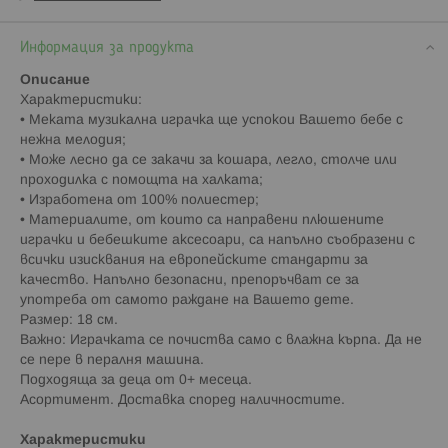
Информация за продукта
Описание
Характеристики:
• Меката музикална играчка ще успокои Вашето бебе с
нежна мелодия;
• Може лесно да се закачи за кошара, легло, столче или
проходилка с помощта на халката;
• Изработена от 100% полиестер;
• Материалите, от които са направени плюшените
играчки и бебешките аксесоари, са напълно съобразени с
всички изисквания на европейските стандарти за
качество. Напълно безопасни, препоръчват се за
употреба от самото раждане на Вашето дете.
Размер: 18 см.
Важно: Играчката се почиства само с влажна кърпа. Да не
се пере в пералня машина.
Подходяща за деца от 0+ месеца.
Асортимент. Доставка според наличностите.
Характеристики