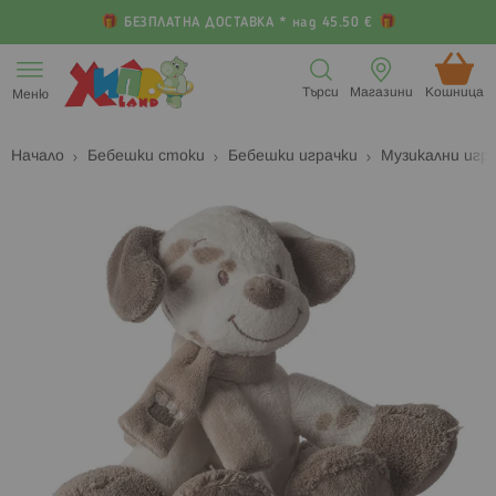
БЕЗПЛАТНА ДОСТАВКА * над 45.50 €
Прескачане
към
Търси
Магазини
Кошница (
Меню
съдържанието
Начало
Бебешки стоки
Бебешки играчки
Музикални игр
Преминете
П
към
к
края
н
на
н
галерията
г
на
с
изображенията
с