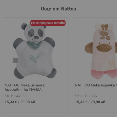
Още от Nattou
Не се предлага онлайн
NATTOU Мека играчка
NATTOU Мека играчка
възглавничка ПАНДА
SKU:
144933
SKU:
122356
15,33 €
/
29,98 лв.
15,33 €
/
29,98 лв.