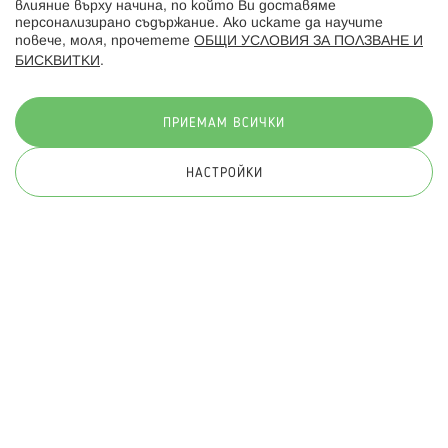
влияние върху начина, по който Ви доставяме
персонализирано съдържание. Ако искате да научите
повече, моля, прочетете
ОБЩИ УСЛОВИЯ ЗА ПОЛЗВАНЕ И
БИСКВИТКИ
.
Начини на плащане:
ПРИЕМАМ ВСИЧКИ
НАСТРОЙКИ
© 2026 Hippoland.net. Всички права запазени
Общи условия
Πолитика за поверителност
Карта на сайта
Онлайн магазин от