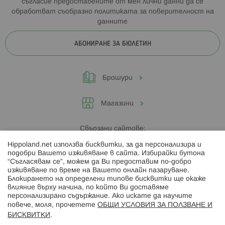
съгласие предоставените от мен лични данни да се
обработват съобразно
политиката за поверителност на
данните
АБОНИРАНЕ ЗА БЮЛЕТИН
Брошури
Магазини
Свързани сайтове:
Hippoland.net използва бисквитки, за да персонализира и
Hippoland.ro
подобри Вашето изживяване в сайта. Избирайки бутона
“Съгласявам се”, можем да Ви предоставим по-добро
изживяване по време на Вашето онлайн пазаруване.
Последвайте ни:
Блокирането на определени типове бисквитки ще окаже
влияние върху начина, по който Ви доставяме
персонализирано съдържание. Ако искате да научите
повече, моля, прочетете
ОБЩИ УСЛОВИЯ ЗА ПОЛЗВАНЕ И
БИСКВИТКИ
.
Начини на плащане: