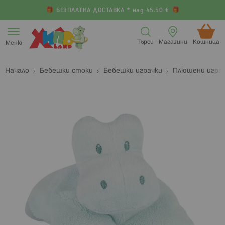
БЕЗПЛАТНА ДОСТАВКА * над 45.50 €
Прескачане
към
Търси
Магазини
Кошница (
Меню
съдържанието
Начало
Бебешки стоки
Бебешки играчки
Плюшени играч
Преминете
П
към
к
края
н
на
н
галерията
г
на
с
изображенията
с