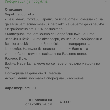
Информация за продукта
Описание
Характеристики:
• Тези малки пухкави играчки са изработени специално, за
да засилват естествения рефлекс на бебето да сграбчва.
• Изработена от 100% полиестер.
• Материалите, от които са направени плюшените
играчки и бебешките аксесоари, са напълно съобразени с
всички изисквания на европейските стандарти за
качество. Напълно безопасни, препоръчват се за
употреба от самото раждане на Вашето дете.
Размер: 8 см.
Важно: Играчката може да се пере в перална машина на
30°.
Подходяща за деца от 0+ месеца.
Асортимент. Доставка според наличностите.
Характеристики
Широчина на
14.0000
опаковката см