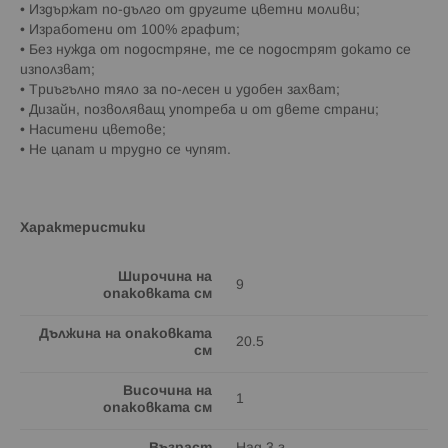
• Издържат по-дълго от другите цветни моливи;
• Изработени от 100% графит;
• Без нужда от подостряне, те се подострят докато се
използват;
• Триъгълно тяло за по-лесен и удобен захват;
• Дизайн, позволяващ употреба и от двете страни;
• Наситени цветове;
• Не цапат и трудно се чупят.
Характеристики
Широчина на
9
опаковката см
Дължина на опаковката
20.5
см
Височина на
1
опаковката см