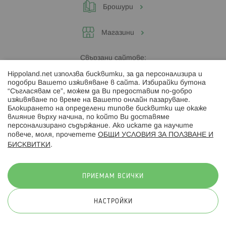
Брошури
Магазини
Свързани сайтове:
Hippoland.net използва бисквитки, за да персонализира и
Hippoland.ro
подобри Вашето изживяване в сайта. Избирайки бутона
“Съгласявам се”, можем да Ви предоставим по-добро
изживяване по време на Вашето онлайн пазаруване.
Последвайте ни:
Блокирането на определени типове бисквитки ще окаже
влияние върху начина, по който Ви доставяме
персонализирано съдържание. Ако искате да научите
повече, моля, прочетете
ОБЩИ УСЛОВИЯ ЗА ПОЛЗВАНЕ И
БИСКВИТКИ
.
Начини на плащане:
ПРИЕМАМ ВСИЧКИ
НАСТРОЙКИ
© 2026 Hippoland.net. Всички права запазени
Общи условия
Πолитика за поверителност
Карта на сайта